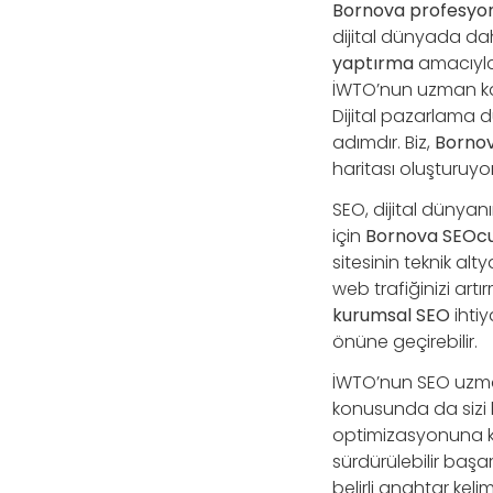
Bornova profesyo
dijital dünyada dah
yaptırma
amacıyla 
İWTO’nun uzman kadr
Dijital pazarlama 
adımdır. Biz,
Bornov
haritası oluşturuyo
SEO, dijital dünyanı
için
Bornova SEOc
sitesinin teknik al
web trafiğinizi art
kurumsal SEO
ihtiy
önüne geçirebilir.
İWTO’nun SEO uzman
konusunda da sizi b
optimizasyonuna k
sürdürülebilir başa
belirli anahtar kel