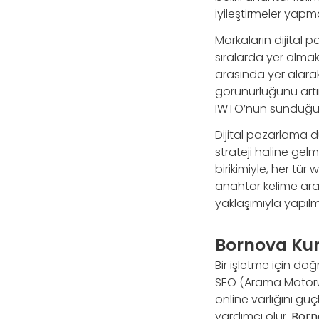
iyileştirmeler yap
Markaların dijital 
sıralarda yer almak
arasında yer alarak
görünürlüğünü artırm
İWTO’nun sunduğu SE
Dijital pazarlama 
strateji haline gel
birikimiyle, her tür
anahtar kelime ara
yaklaşımıyla yapılm
Bornova Ku
Bir işletme için do
SEO (Arama Motoru 
online varlığını güç
yardımcı olur.
Born