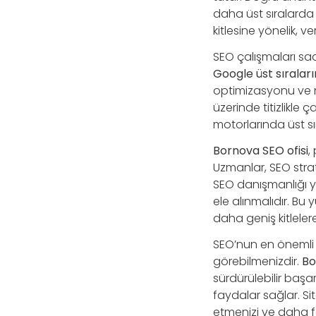
daha üst sıralarda 
kitlesine yönelik, 
SEO çalışmaları sad
Google üst sıralar
optimizasyonu ve m
üzerinde titizlikle
motorlarında üst sı
Bornova SEO ofisi
,
Uzmanlar, SEO strate
SEO danışmanlığı ya
ele alınmalıdır. Bu
daha geniş kitleler
SEO’nun en önemli av
görebilmenizdir.
Bo
sürdürülebilir başar
faydalar sağlar. Si
etmenizi ve daha f