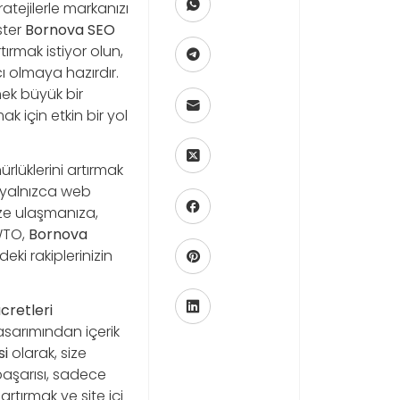
tejilerle markanızı
ster
Bornova SEO
ırmak istiyor olun,
ı olmaya hazırdır.
ek büyük bir
ak için etkin bir yol
ürlüklerini artırmak
 yalnızca web
ize ulaşmanıza,
İWTO,
Bornova
eki rakiplerinizin
cretleri
asarımından içerik
si
olarak, size
 başarısı, sadece
rtırmak ve site içi