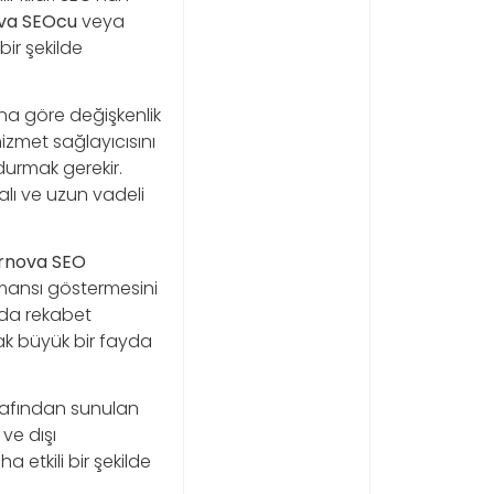
va SEOcu
veya
bir şekilde
ına göre değişkenlik
izmet sağlayıcısını
durmak gerekir.
alı ve uzun vadeli
rnova SEO
rmansı göstermesini
arda rekabet
mak büyük bir fayda
afından sunulan
ve dışı
a etkili bir şekilde