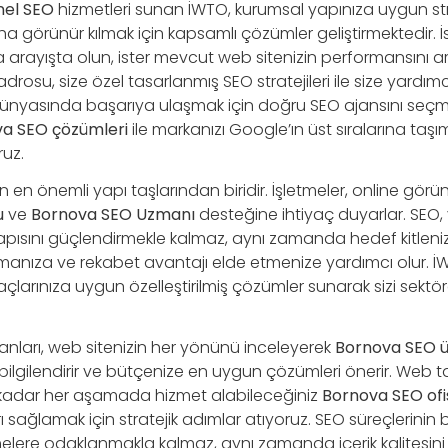
nel SEO
hizmetleri sunan İWTO, kurumsal yapınıza uygun stra
a görünür kılmak için kapsamlı çözümler geliştirmektedir. İ
arayışta olun, ister mevcut web sitenizin performansını art
osu, size özel tasarlanmış SEO stratejileri ile size yardımc
dünyasında başarıya ulaşmak için doğru SEO ajansını seçm
a SEO çözümleri
ile markanızı Google’ın üst sıralarına taşım
ruz.
n en önemli yapı taşlarından biridir. İşletmeler, online görün
u
ve
Bornova SEO Uzmanı
desteğine ihtiyaç duyarlar. SEO,
tyapısını güçlendirmekle kalmaz, aynı zamanda hedef kitlen
ırmanıza ve rekabet avantajı elde etmenize yardımcı olur. 
açlarınıza uygun özelleştirilmiş çözümler sunarak sizi sektörd
ları, web sitenizin her yönünü inceleyerek
Bornova SEO ü
ilgilendirir ve bütçenize en uygun çözümleri önerir. Web t
adar her aşamada hizmet alabileceğiniz
Bornova SEO ofi
rı sağlamak için stratejik adımlar atıyoruz. SEO süreçlerinin
imelere odaklanmakla kalmaz, aynı zamanda içerik kalitesini a