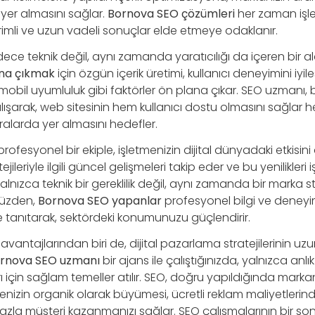
yer almasını sağlar.
Bornova SEO çözümleri
her zaman işl
verimli ve uzun vadeli sonuçlar elde etmeye odaklanır.
ece teknik değil, aynı zamanda yaratıcılığı da içeren bir al
ına çıkmak
için özgün içerik üretimi, kullanıcı deneyimini iyile
obil uyumluluk gibi faktörler ön plana çıkar. SEO uzmanı, 
 çalışarak, web sitesinin hem kullanıcı dostu olmasını sağla
ralarda yer almasını hedefler.
 profesyonel bir ekiple, işletmenizin dijital dünyadaki etkisini a
jileriyle ilgili güncel gelişmeleri takip eder ve bu yenilikleri 
lnızca teknik bir gereklilik değil, aynı zamanda bir marka st
 yüzden,
Bornova SEO yapanlar
profesyonel bilgi ve deneyi
e tanıtarak, sektördeki konumunuzu güçlendirir.
antajlarından biri de, dijital pazarlama stratejilerinin uzun 
rnova SEO uzmanı
bir ajans ile çalıştığınızda, yalnızca anlık t
ı için sağlam temeller atılır. SEO, doğru yapıldığında markanı
tenizin organik olarak büyümesi, ücretli reklam maliyetlerin
azla müşteri kazanmanızı sağlar. SEO çalışmalarının bir so