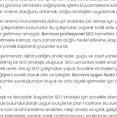
a görünür olmalarını sağlayarak, işlerini büyütmelerine kat
r önemli olduğunu anlamak, doğru stratejileri uygulamak içi
nin arama motorlarında daha üst sıralarda yer alması için y
ik çalışmaların bütünüdür. Bu çalışmalar, organik trafik elde 
ale getirmeyi amaçlar.
Bornova profesyonel SEO
hizmetleri,
seltmekle kalmaz, aynı zamanda doğru hedef kitlesine ula
ya yönelik kapsamlı çözümler sunar.
şletmenizin dijital varlığını analiz eder, güçlü ve zayıf yönler
rilmiş bir SEO stratejisi oluşturur. SEO uzmanları, belirli ana
ik üretir, site içi SEO çalışmaları yapar, backlink stratejileri g
şkeni sürekli olarak izler ve iyileştirir.
Bornova uygun fiyatlı
ler sunduğundan, küçük ve orta ölçekli işletmeler için de e
r.
k ve detaylıdır. Başarılı bir SEO stratejisi için öncelikle site
 bulundurularak uygun bütçeli bir plan hazırlanır. Bu sür
e özel anahtar kelime analizleri, rakip analizi ve içerik geli
ar kelimelerle yapılan içerik optimizasyonu, markanızın a