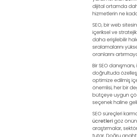
dijital ortamda dah
hizmetlerin ne kada
SEO, bir web sitesi
içeriksel ve stratej
daha erişilebilir h
sıralamalarını yük
oranlarını artırma
Bir SEO danışmanı, i
doğrultuda özelleşti
optimize edilmiş içer
önemlisi, her bir deği
bütçeye uygun çözüm
seçenek haline geli
SEO süreçleri karmaşı
ücretleri
göz önünde
araştırmalar, sektör
tutar. Doğru anaht