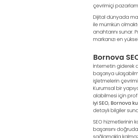
çevrimiçi pazarlama
Dijital dünyada mar
ile mümkün olmakt
anahtarını sunar. 
markanızı en yüksek
Bornova SEO
İnternetin giderek
başarıya ulaşabilmes
işletmelerin çevrim
Kurumsal bir yapıya
alabilmesi için pr
iyi SEO
,
Bornova ku
detaylı bilgiler sun
SEO hizmetlerinin k
başarısını doğruda
sağlamakla kalmaz, 