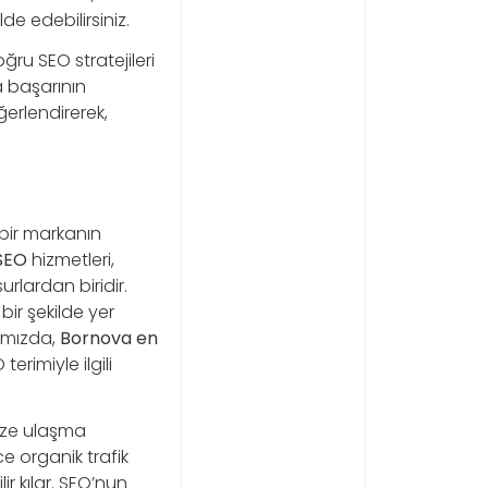
e edebilirsiniz.
ru SEO stratejileri
a başarının
erlendirerek,
bir markanın
SEO
hizmetleri,
rlardan biridir.
bir şekilde yer
zımızda,
Bornova en
erimiyle ilgili
nize ulaşma
e organik trafik
r kılar. SEO’nun