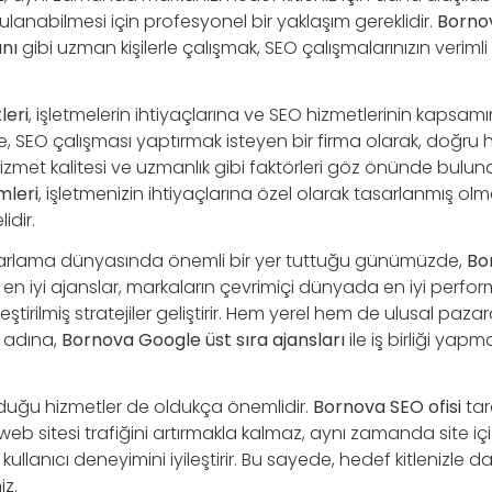
ygulanabilmesi için profesyonel bir yaklaşım gereklidir.
Borno
nı
gibi uzman kişilerle çalışmak, SEO çalışmalarınızın verimli 
leri
, işletmelerin ihtiyaçlarına ve SEO hizmetlerinin kapsam
e, SEO çalışması yaptırmak isteyen bir firma olarak, doğru h
hizmet kalitesi ve uzmanlık gibi faktörleri göz önünde bulun
mleri
, işletmenizin ihtiyaçlarına özel olarak tasarlanmış olm
idir.
azarlama dünyasında önemli bir yer tuttuğu günümüzde,
Bo
en iyi ajanslar, markaların çevrimiçi dünyada en iyi perfo
ştirilmiş stratejiler geliştirir. Hem yerel hem de ulusal paz
 adına,
Bornova Google üst sıra ajansları
ile iş birliği yap
nduğu hizmetler de oldukça önemlidir.
Bornova SEO ofisi
tar
b sitesi trafiğini artırmakla kalmaz, aynı zamanda site içi 
ullanıcı deneyimini iyileştirir. Bu sayede, hedef kitlenizle dah
iz.