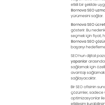
etkili bir şekilde u
Bornova SEO uzma
yürümesini sağlar.
Bornova SEO ücret
gösterir. Bu nedenl
seçmek için fiyat, 
Bornova SEO çözü
başarıyı hedeflemel
SEO’nun dijital p
yapanlar
arasında 
sağlamak için özelle
avantajı sağlamak
sağlayacaktır.
Bir SEO ofisinin su
çözümler, sadece we
optimizasyonlar ile k
etkileşim kurabilirsin