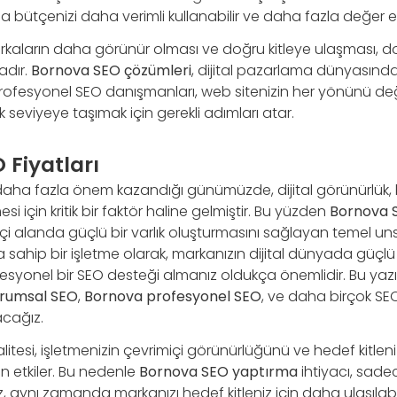
 bütçenizi daha verimli kullanabilir ve daha fazla değer eld
kaların daha görünür olması ve doğru kitleye ulaşması, doğ
adır.
Bornova SEO çözümleri
, dijital pazarlama dünyasınd
Profesyonel SEO danışmanları, web sitenizin her yönünü değ
 seviyeye taşımak için gerekli adımları atar.
 Fiyatları
 daha fazla önem kazandığı günümüzde, dijital görünürlük, 
i için kritik bir faktör haline gelmiştir. Bu yüzden
Bornova 
içi alanda güçlü bir varlık oluşturmasını sağlayan temel unsu
 sahip bir işletme olarak, markanızın dijital dünyada güçlü 
ofesyonel bir SEO desteği almanız oldukça önemlidir. Bu ya
rumsal SEO
,
Bornova profesyonel SEO
, ve daha birçok SEO t
acağız.
alitesi, işletmenizin çevrimiçi görünürlüğünü ve hedef kitle
n etkiler. Bu nedenle
Bornova SEO yaptırma
ihtiyacı, sadec
aynı zamanda markanızı hedef kitleniz için daha ulaşılabili