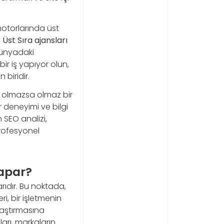
motorlarında üst
Üst Sıra ajansları
dünyadaki
bir iş yapıyor olun,
biridir.
, olmazsa olmaz bir
r deneyimi ve bilgi
n SEO analizi,
profesyonel
apar?
rıdır. Bu noktada,
, bir işletmenin
ulaştırmasına
rı, markaların