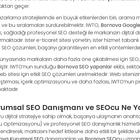
maktan geçer.
pazarlama stratejilerinde en büyük etkenlerden biri, arama 
 ve bu sıralamaları sürdürebilmektir. İWTO,
Bornova Google 
, sağladığı profesyonel SEO desteği ile markanızın dijital 
aktadır. İster e-ticaret sitesi yönetin, ister hizmet tabanlı 
O çözümleri, başarıyı garantileyen en etkili yöntemlerden 
dünyasında markaların daha fazla öne çıkabilmesi için SEO
miştir. İWTO’nun sunduğu
Bornova SEO yapanlar
ekibi, sektö
 web sitesi için etkili SEO çözümleri üretmektedir. Web sitenizi
ştırması, içerik optimizasyonu ve daha fazlası, İWTO’nun 
aktadır.
rumsal SEO Danışmanı ve SEOcu Ne Y
ğru dijital stratejiye sahip olmak, başarıya ulaşmanın anahta
Optimizasyonu) ve profesyonel SEO danışmanlık hizmetleri
lendirerek, markasını hedef kitlesine daha etkili bir şekilde 
ova Kurumsal SEO
danışmanları ve
Bornova SEOcu
uzmanla