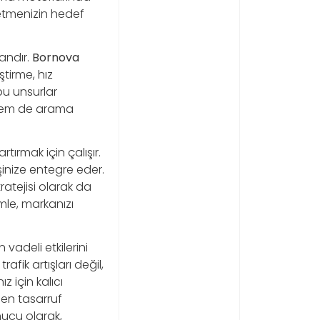
etmenizin hedef
andır.
Bornova
ştirme, hız
bu unsurlar
r hem de arama
rtırmak için çalışır.
işinize entegre eder.
ratejisi olarak da
mle, markanızı
vadeli etkilerini
rafik artışları değil,
z için kalıcı
den tasarruf
nucu olarak,