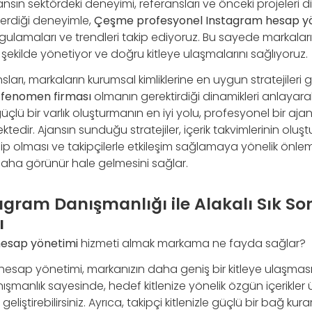
nsın sektördeki deneyimi, referansları ve önceki projeleri di
 verdiği deneyimle,
Çeşme profesyonel Instagram hesap y
uygulamaları ve trendleri takip ediyoruz. Bu sayede markal
ir şekilde yönetiyor ve doğru kitleye ulaşmalarını sağlıyoruz.
rı, markaların kurumsal kimliklerine en uygun stratejileri gel
fenomen firması
olmanın gerektirdiği dinamikleri anlayarak i
ü bir varlık oluşturmanın en iyi yolu, profesyonel bir ajansl
ir. Ajansın sunduğu stratejiler, içerik takvimlerinin oluştu
ip olması ve takipçilerle etkileşim sağlamaya yönelik önlem
ha görünür hale gelmesini sağlar.
gram Danışmanlığı ile Alakalı Sık Sor
ı
esap yönetimi
hizmeti almak markama ne fayda sağlar?
esap yönetimi, markanızın daha geniş bir kitleye ulaşmasın
ışmanlık sayesinde, hedef kitlenize yönelik özgün içerikler ü
 geliştirebilirsiniz. Ayrıca, takipçi kitlenizle güçlü bir bağ k