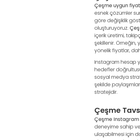
Çeşme uygun fiyat
esnek çözümler sun
göre değişiklik gös
oluşturuyoruz.
Çeş
içerik üretimi, taki
şekillenir. Örneğin
yönelik fiyatlar, 
Instagram hesap 
hedefler doğrultusu
sosyal medya strate
şekilde paylaşımlar
stratejidir.
Çeşme Tavsi
Çeşme Instagram h
deneyime sahip ve g
ulaşabilmesi için do