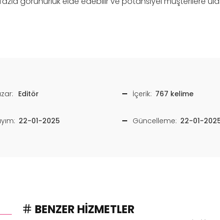
a fazla görünürlük elde edebilir ve potansiyel müşterilere ulaşa
zar:
Editör
İçerik:
767 kelime
ayım:
22-01-2025
Güncelleme:
22-01-202
BENZER HIZMETLER