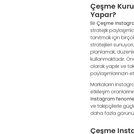
Çeşme Kurum
Yapar?
Bir
Çeşme Instagra
stratejik paylaşımla
tanıtmak için birço
stratejileri sunuyor
planlamak, düzenlem
kullanmaktadır. Önc
olarak yapılır ve taki
paylaşımlarınızın etki
Markaların Instagram
etkileşim oranların
Instagram fenome
ve takipçilerle güç
daha fazla görünür
Çeşme Insta