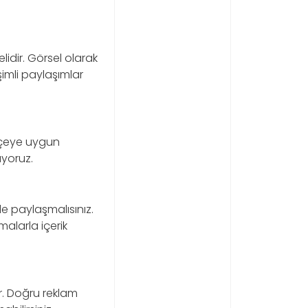
lidir. Görsel olarak
eşimli paylaşımlar
tçeye uygun
uyoruz.
lde paylaşmalısınız.
alarla içerik
r. Doğru reklam