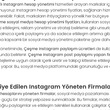
lı Instagram hesap yönetimi
hizmetleri arayan markalar içi
uyoruz. Instagram hesap yönetimi fiyatları, sağlanan hi
terebilir. Fakat, markaların ihtiyaçlarına yönelik her bütçe
me sosyal medya hesap yönetimi fiyatları
, kullanılan sos
pçi etkileşimi, reklam yönetimi ve strateji belirleme gibi unsur
, yalnızca içerik paylaşımı ya da sadece etkileşim artırma gi
daha kapsamlı bir sosyal medya yönetimi paketine göre daha
yönetiminde,
Çeşme Instagram paylaşım ücretleri
de kulla
nda belirlenir.
Çeşme Instagram post paylaşımı yapan fi
jilerine uygun olarak içerik üretir ve takipçi kitlesine etki
 yapar. Bu, sosyal medya platformundaki görünürlüğü ve etk
ye Edilen Instagram Yöneten Firmala
esaplarını yöneten firmalar
, sosyal medya pazarlaması
üçlü bir strateji yelpazesi sunmaktadır. Bu firmalar, marka
ğru paylaşımlar ve etkileşim teknikleri kullanarak çalışırlar.