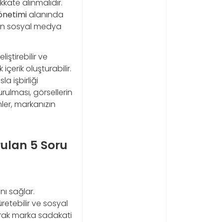
kkate alınmalıdır.
önetimi
alanında
arın sosyal medya
iştirebilir ve
çerik oluşturabilir.
a işbirliği
rulması, görsellerin
ler, markanızın
ulan 5 Soru
ı sağlar.
retebilir ve sosyal
urarak marka sadakati