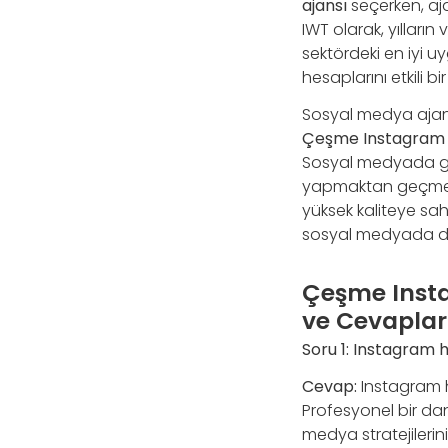
ajansı
seçerken, aja
IWT olarak, yılların
sektördeki en iyi 
hesaplarını etkili b
Sosyal medya ajansla
Çeşme Instagram 
Sosyal medyada güçl
yapmaktan geçmekted
yüksek kaliteye sah
sosyal medyada da
Çeşme Insta
ve Cevaplar
Soru 1:
Instagram h
Cevap:
Instagram h
Profesyonel bir dan
medya stratejilerini