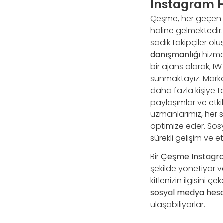
Instagram 
Çeşme, her geçen g
haline gelmektedir
sadık takipçiler ol
danışmanlığı
hizme
bir ajans olarak, IW
sunmaktayız. Markal
daha fazla kişiye ta
paylaşımlar ve etkileş
uzmanlarımız, her s
optimize eder. Sos
sürekli gelişim ve et
Bir
Çeşme Instagra
şekilde yönetiyor ve
kitlenizin ilgisini 
sosyal medya hes
ulaşabiliyorlar.