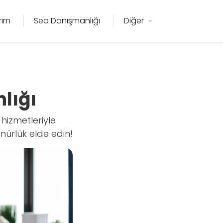
rım
Seo Danışmanlığı
Diğer
lığı
izmetleriyle
nürlük elde edin!