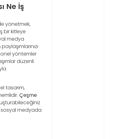
 Ne İş
lde yönetmek,
 bir kitleye
osyal medya
paylaşımlarınızı
syonel yöntemler
aşımlar düzenli
ıyla
sel tasarım,
nemlidir.
Çeşme
luşturabileceğiniz
ece sosyal medyada