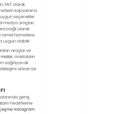
n, IWT olarak
zmetlerin kapsamına
ye uygun seçenekler
yal medya araçları,
lara bağlı olarak
bi temel hizmetlere
 uygun olabilir.
nılan araçlar ve
rmalar
, markaların
leşim sağlayacak
ileşimi artıran bir
rı
 alanında geniş
ların hedeflerine
Çeşme Instagram