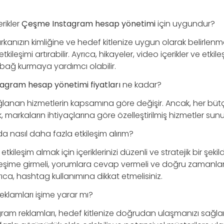
rikler
Çeşme Instagram hesap yönetimi
için uygundur?
arkanızın kimliğine ve hedef kitlenize uygun olarak belirlenme
tkileşimi artırabilir. Ayrıca, hikayeler, video içerikler ve etkil
le bağ kurmaya yardımcı olabilir.
agram hesap yönetimi fiyatları
ne kadar?
ağlanan hizmetlerin kapsamına göre değişir. Ancak, her bü
 markaların ihtiyaçlarına göre özelleştirilmiş hizmetler sun
 nasıl daha fazla etkileşim alırım?
tkileşim almak için içeriklerinizi düzenli ve stratejik bir şeki
kileşime girmeli, yorumlara cevap vermeli ve doğru zamanlam
rıca, hashtag kullanımına dikkat etmelisiniz.
klamları işime yarar mı?
gram reklamları, hedef kitlenize doğrudan ulaşmanızı sağla