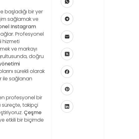
 başladığı bir yer
leşim sağlamak ve
nel Instagram
ağlar. Profesyonel
i
hizmeti
lemek ve markayı
doğrultusunda, doğru
yönetimi
arını sürekli olarak
r ile sağlanan
n profesyonel bir
 süreçte, takipçi
ştiriyoruz.
Çeşme
e etkili bir biçimde