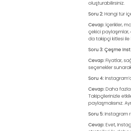
oluşturabilirsiniz.
Soru 2:
Hangi tür içe
Cevap:
İçerikler, m
çekici paylaşımlar, e
da takipçi kitlesi i
Soru 3:
Çeşme Inst
Cevap:
Fiyatlar, s
seçenekler sunarak,
Soru 4:
Instagram’da
Cevap:
Daha fazla e
Takipçilerinizle et
paylaşmalısınız. Ay
Soru 5:
Instagram re
Cevap:
Evet, Insta