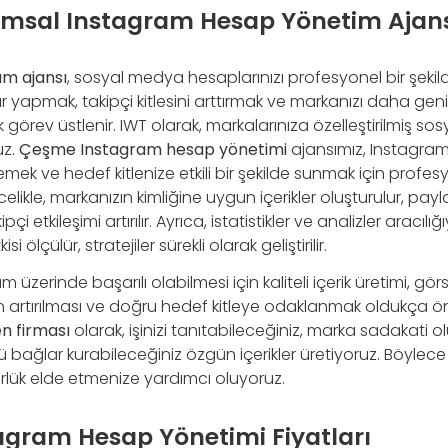
sal Instagram Hesap Yönetim Ajansı
m ajansı
, sosyal medya hesaplarınızı profesyonel bir şeki
r yapmak, takipçi kitlesini arttırmak ve markanızı daha geniş
k görev üstlenir. IWT olarak, markalarınıza özelleştirilmiş s
uz.
Çeşme Instagram hesap yönetimi
ajansımız, Instagram 
ek ve hedef kitlenize etkili bir şekilde sunmak için profe
elikle, markanızın kimliğine uygun içerikler oluşturulur, payl
pçi etkileşimi artırılır. Ayrıca, istatistikler ve analizler aracılığ
si ölçülür, stratejiler sürekli olarak geliştirilir.
 üzerinde başarılı olabilmesi için kaliteli içerik üretimi, gör
ın artırılması ve doğru hedef kitleye odaklanmak oldukça ö
n firması
olarak, işinizi tanıtabileceğiniz, marka sadakati o
lü bağlar kurabileceğiniz özgün içerikler üretiyoruz. Böyl
lük elde etmenize yardımcı oluyoruz.
gram Hesap Yönetimi Fiyatları