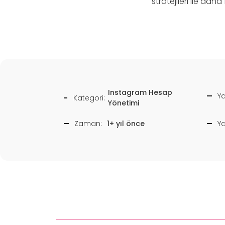
stratejileri ile dah
Instagram Hesap
Ya
Kategori:
Yönetimi
Zaman:
1+ yıl önce
Y