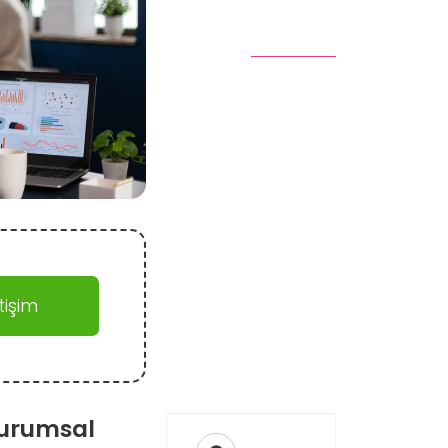
işim
Kurumsal