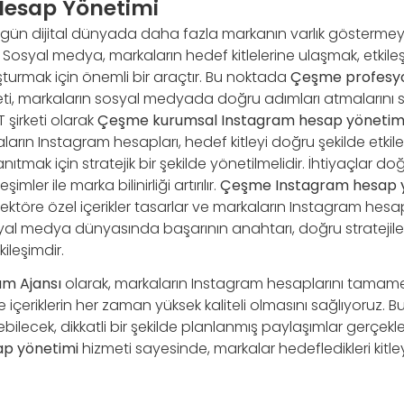
Hesap Yönetimi
ün dijital dünyada daha fazla markanın varlık göstermeye
. Sosyal medya, markaların hedef kitlelerine ulaşmak, etki
uşturmak için önemli bir araçtır. Bu noktada
Çeşme profesyo
ti, markaların sosyal medyada doğru adımları atmalarını s
T şirketi olarak
Çeşme kurumsal Instagram hesap yönetim
arın Instagram hesapları, hedef kitleyi doğru şekilde etki
nıtmak için stratejik bir şekilde yönetilmelidir. İhtiyaçlar 
imler ile marka bilinirliği artırılır.
Çeşme Instagram hesap 
ektöre özel içerikler tasarlar ve markaların Instagram hesapl
yal medya dünyasında başarının anahtarı, doğru stratejile
kileşimdir.
m Ajansı
olarak, markaların Instagram hesaplarını tamame
 içeriklerin her zaman yüksek kaliteli olmasını sağlıyoruz. Bu
çekebilecek, dikkatli bir şekilde planlanmış paylaşımlar gerçekle
ap yönetimi
hizmeti sayesinde, markalar hedefledikleri kitley