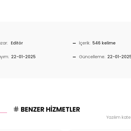
zar:
Editör
İçerik:
546 kelime
ayım:
22-01-2025
Güncelleme:
22-01-202
BENZER HIZMETLER
Yazılım kat