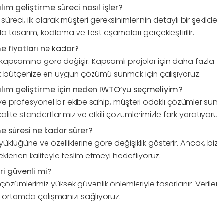
ım geliştirme süreci nasıl işler?
 süreci, ilk olarak müşteri gereksinimlerinin detaylı bir şekild
a tasarım, kodlama ve test aşamaları gerçekleştirilir.
me fiyatları ne kadar?
in kapsamına göre değişir. Kapsamlı projeler için daha faz
ak bütçenize en uygun çözümü sunmak için çalışıyoruz.
ılım geliştirme için neden IWTO’yu seçmeliyim?
e profesyonel bir ekibe sahip, müşteri odaklı çözümler sun
kalite standartlarımız ve etkili çözümlerimizle fark yaratıyoru
me süresi ne kadar sürer?
üklüğüne ve özelliklerine göre değişiklik gösterir. Ancak, biz
lenen kaliteyle teslim etmeyi hedefliyoruz.
ri güvenli mi?
 çözümlerimiz yüksek güvenlik önlemleriyle tasarlanır. Verile
r ortamda çalışmanızı sağlıyoruz.