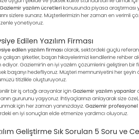
e uygun şekilde ve yüksek kalite standartları ile almak içi
Gaziemir yazılım ücretleri
konusunda piyasa araştırması y
arını sizlere sunarız. Müşterilerimizin her zaman en verimli 
 özenle yönetiyoruz.
siye Edilen Yazılım Firması
siye edilen yazılım firması
olarak, sektördeki güçlü referans
 çalışan şirketler, başarı hikayelerimizi kendilerine rehber ala
yor. Gaziemir’in en iyi yazılım çözümlerini geliştiren bir f
ek başarıyı hedefliyoruz. Müşteri memnuniyetini her şeyin
üzü titizlikle oluşturuyoruz.
lir bir iş ortağı arayanlar için
Gaziemir yazılım yapanlar
a
anın gururunu yaşıyoruz. İhtiyaçlarınızı anlayarak size özel, e
sunmak için her zaman yanınızdayız.
Gaziemir profesyonel 
rdeki en iyi sonuçları elde etmenize yardımcı oluyoruz.
ılım Geliştirme Sık Sorulan 5 Soru ve C