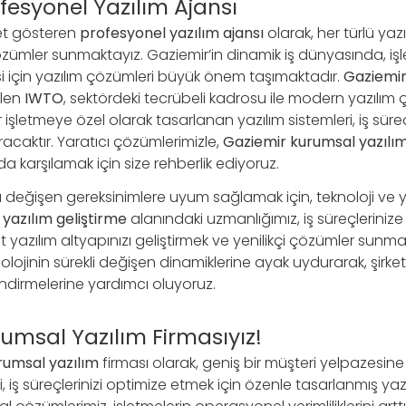
fesyonel Yazılım Ajansı
et gösteren
profesyonel yazılım ajansı
olarak, her türlü yazı
 çözümler sunmaktayız. Gaziemir’in dinamik iş dünyasında, i
si için yazılım çözümleri büyük önem taşımaktadır.
Gaziemir 
ilen
IWTO
, sektördeki tecrübeli kadrosu ile modern yazılım 
r işletmeye özel olarak tasarlanan yazılım sistemleri, iş süreçl
tıracaktır. Yaratıcı çözümlerimizle,
Gaziemir kurumsal yazılı
a karşılamak için size rehberlik ediyoruz.
 değişen gereksinimlere uyum sağlamak için, teknoloji ve ya
yazılım geliştirme
alanındaki uzmanlığımız, iş süreçlerini
yazılım altyapınızı geliştirmek ve yenilikçi çözümler sunma
olojinin sürekli değişen dinamiklerine ayak uydurarak, şirket
ndirmelerine yardımcı oluyoruz.
umsal Yazılım Firmasıyız!
rumsal yazılım
firması olarak, geniş bir müşteri yelpazesin
i, iş süreçlerinizi optimize etmek için özenle tasarlanmış ya