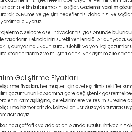
çözümlerimiz, işletmelerin operasyonel verimliliklerini arttı
 daha etkin kullanılmasını sağlar.
Gaziemir yazılım çözü
kurarak, büyüme ve gelişim hedeflerinizi daha hızlı ve sağl
 yardımcı oluyoruz.
projelerimiz, sektöre özel ihtiyaçlarınızı göz önünde bulund
e tasarlanır. Teknolojinin sürekli yenilendiği bir dünyada,
Ga
rak, iş dünyasına uygun sürdürülebilir ve yenilikçi çözüml
ite standartlarımız ve müşteri odaklı yaklaşımımız ile sektör
lım Geliştirme Fiyatları
liştirme fiyatları
, her müşteri için özelleştirilmiş teklifler s
azılım çözümünün kapsamına göre değişkenlik göstermektedi
, projenin karmaşıklığına, gereksinimlere ve teslim süresine gör
eliştirme
hizmetlerinde, kaliteyi en üst düzeyde tutarak uyg
amacındayız.
ikasında şeffaflık ve adalet ön planda tutulur. İhtiyacınız o