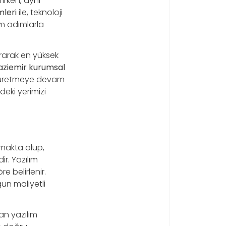
rırken, aynı
mleri
ile, teknoloji
am adımlarla
urarak en yüksek
ziemir kurumsal
er üretmeye devam
deki yerimizi
unmakta olup,
r. Yazılım
e belirlenir.
un maliyetli
lan yazılım