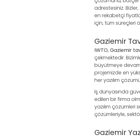
çözümünü, bütçeniz
adrestesiniz. Bizler,
en rekabetçi fiyatl
için, tüm süreçleri
Gaziemir Tav
IWTO
,
Gaziemir tav
çekmektedir. Bizimle
büyütmeye devam edi
projemizde en yüks
her yazılım çözümüm
İş dünyasında güveni
edilen bir firma olm
yazılım çözümleri 
çözümleriyle, sektö
Gaziemir Yaz