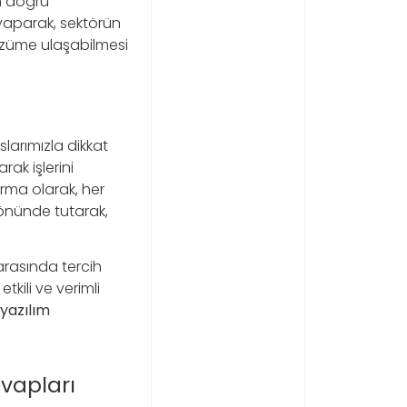
n doğru
aparak, sektörün
çözüme ulaşabilmesi
larımızla dikkat
rak işlerini
irma olarak, her
 önünde tutarak,
rasında tercih
tkili ve verimli
yazılım
evapları