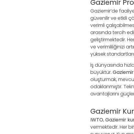
Gaziemir Pro
Gaziemir’de faaliy
güvenilir ve etkili
verimli çalışabilme
arasında tercih ed
geliştirmektedir. He
ve verimliliğinizi ar
yüksek standartlard
İş dünyasında hızla
büyüktür.
Gaziemir 
oluşturmak, mevcut 
odaklanmıştır. Tekn
avantajlarını güçle
Gaziemir Kur
IWTO
,
Gaziemir ku
vermektedir. Her bir