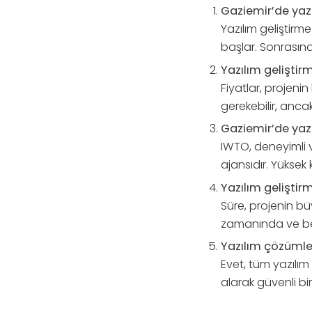
Gaziemir’de yazıl
Yazılım geliştirme
başlar. Sonrasınd
Yazılım geliştir
Fiyatlar, projen
gerekebilir, anc
Gaziemir’de yaz
IWTO, deneyimli v
ajansıdır. Yüksek 
Yazılım geliştir
Süre, projenin büy
zamanında ve bek
Yazılım çözümle
Evet, tüm yazılım
alarak güvenli bi