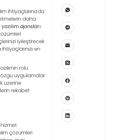
lım ihtiyaçlarınızda
şletmelerin daha
yazılım ajansları
çözümleri
erinizi iyileştirecek
m
ihtiyaçlarınızı en
zılımın rolü
ze özgü uygulamalar
k üzerine
lerin rekabet
e hizmet
zılım çözümleri