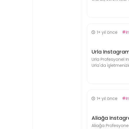
1+ yıl önce
I
Urla Instagra
Urla Profesyonel 
Urla'da işletmenizin
1+ yıl önce
I
Aliağa Instag
Aliağa Profesyone