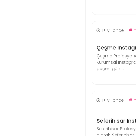
1+ yıl önce
I
Çeşme Instag
Çeşme Profesyone
Kurumsal Instagr
geçen gün ...
1+ yıl önce
I
Seferihisar In
Seferihisar Profe
olarak, Seferihisar