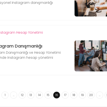
syonel Instagram danışmanlığı
nstagram Hesap Yönetimi
agram Danışmanlığı
m Danışmanlığı ve Hesap Yönetimi
nde Instagram hesap yönetimi
1
…
12
13
14
15
16
17
18
19
20
…