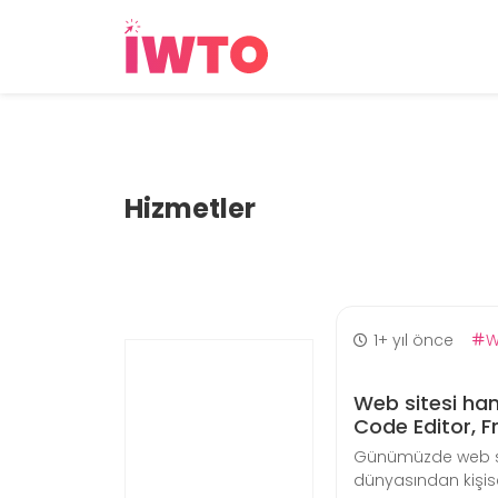
Hizmetler
1+ yıl önce
W
Web sitesi han
Code Editor, 
Günümüzde web sitel
dünyasından kişisel