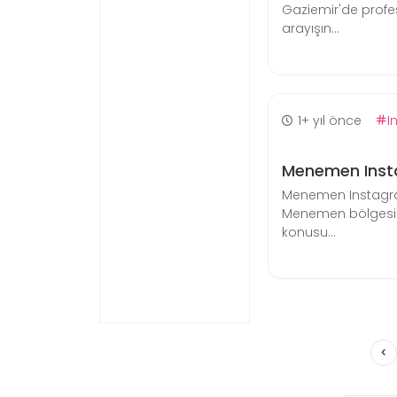
Gaziemir'de profe
arayışın...
1+ yıl önce
I
Menemen Inst
Menemen Instagra
Menemen bölgesi
konusu...