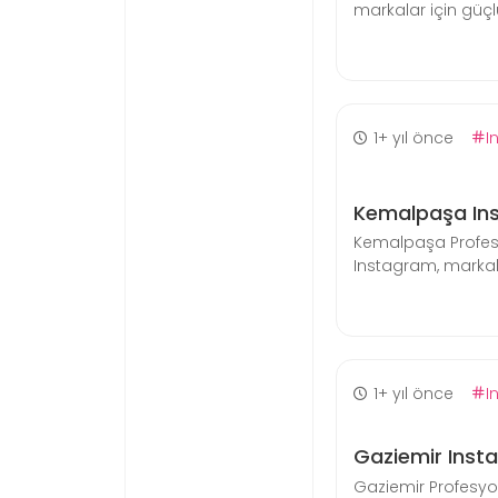
markalar için güçlü
1+ yıl önce
I
Kemalpaşa In
Kemalpaşa Profes
Instagram, markaları
1+ yıl önce
I
Gaziemir Inst
Gaziemir Profesyo