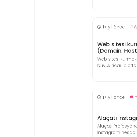
1+ yıl önce
W
Web sitesi kur
(Domain, Hosti
Web sitesi kurmak
büyük ticari platfor
1+ yıl önce
I
Alaçatı Insta
Alaçatı Profesyon
Instagram hesap 