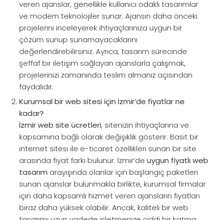
veren ajanslar, genellikle kullanıcı odaklı tasarımlar
ve modern teknolojiler sunar. Ajansın daha önceki
projelerini inceleyerek ihtiyaçlarınıza uygun bir
çözüm sunup sunamayacaklarını
değerlendirebilirsiniz. Ayrıca, tasarım sürecinde
şeffaf bir iletişim sağlayan ajanslarla çalışmak,
projelerinizi zamanında teslim almanız açısından
faydalıdır.
Kurumsal bir web sitesi için İzmir’de fiyatlar ne
kadar?
İzmir web site ücretleri
, sitenizin ihtiyaçlarına ve
kapsamına bağlı olarak değişiklik gösterir. Basit bir
internet sitesi ile e-ticaret özellikleri sunan bir site
arasında fiyat farkı bulunur. İzmir’de
uygun fiyatlı web
tasarım
arayışında olanlar için başlangıç paketleri
sunan ajanslar bulunmakla birlikte, kurumsal firmalar
için daha kapsamlı hizmet veren ajansların fiyatları
biraz daha yüksek olabilir. Ancak, kaliteli bir web
tasarımı uzun vadede işletmenize ciddi bir katma