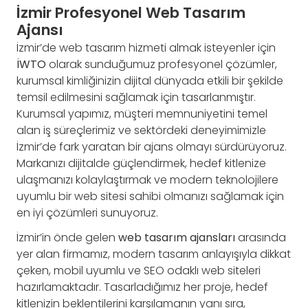
İzmir Profesyonel Web Tasarım
Ajansı
İzmir’de web tasarım hizmeti almak isteyenler için
İWTO
olarak sunduğumuz profesyonel çözümler,
kurumsal kimliğinizin dijital dünyada etkili bir şekilde
temsil edilmesini sağlamak için tasarlanmıştır.
Kurumsal yapımız, müşteri memnuniyetini temel
alan iş süreçlerimiz ve sektördeki deneyimimizle
İzmir’de fark yaratan bir ajans olmayı sürdürüyoruz.
Markanızı dijitalde güçlendirmek, hedef kitlenize
ulaşmanızı kolaylaştırmak ve modern teknolojilere
uyumlu bir web sitesi sahibi olmanızı sağlamak için
en iyi çözümleri sunuyoruz.
İzmir’in önde gelen
web tasarım ajansları
arasında
yer alan firmamız, modern tasarım anlayışıyla dikkat
çeken, mobil uyumlu ve SEO odaklı web siteleri
hazırlamaktadır. Tasarladığımız her proje, hedef
kitlenizin beklentilerini karşılamanın yanı sıra,