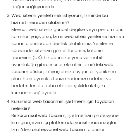
değer sağlayacaktır.
Web sitemi yeniletmek istiyorum, İzmir’de bu
hizmeti nereden alabilirim?
Mevcut web siteniz güncel değilse veya performans
sorunları yaşıyorsa,
İzmir web sitesi yenileme
hizmeti
sunan ajanslardan destek alabilirsiniz. Yenileme
sürecinde, sitenizin görsel tasarımı, kullanıcı
deneyimi (UX), hız optimizasyonu ve mobil
uyumluluğu gibi unsurlar ele alınır. İzmir’deki
web
tasarım ofisleri
, ihtiyaçlarınıza uygun bir yenileme
planı hazırlayarak sitenizi modernize edebilir ve
hedef kitlenizle daha etkili bir şekilde iletişim
kurmanızı sağlayabilir.
Kurumsal web tasarımın işletmem için faydaları
nelerdir?
Bir
kurumsal web tasarım
, işletmenizin profesyonel
kimliğini çevrimiçi platformda yansıtmasını sağlar.
İzmir’deki
profesyonel web tasarım
ajansları,