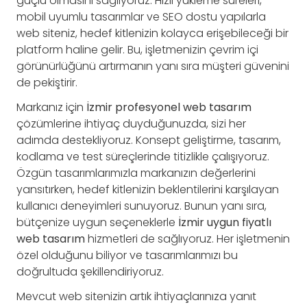
güçlü olmasını sağlıyoruz. Hızlı yükleme süreleri,
mobil uyumlu tasarımlar ve SEO dostu yapılarla
web siteniz, hedef kitlenizin kolayca erişebileceği bir
platform haline gelir. Bu, işletmenizin çevrim içi
görünürlüğünü artırmanın yanı sıra müşteri güvenini
de pekiştirir.
Markanız için
İzmir profesyonel web tasarım
çözümlerine ihtiyaç duyduğunuzda, sizi her
adımda destekliyoruz. Konsept geliştirme, tasarım,
kodlama ve test süreçlerinde titizlikle çalışıyoruz.
Özgün tasarımlarımızla markanızın değerlerini
yansıtırken, hedef kitlenizin beklentilerini karşılayan
kullanıcı deneyimleri sunuyoruz. Bunun yanı sıra,
bütçenize uygun seçeneklerle
İzmir uygun fiyatlı
web tasarım
hizmetleri de sağlıyoruz. Her işletmenin
özel olduğunu biliyor ve tasarımlarımızı bu
doğrultuda şekillendiriyoruz.
Mevcut web sitenizin artık ihtiyaçlarınıza yanıt