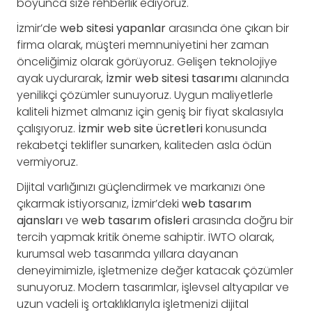
boyunca size rehberlik ediyoruz.
İzmir’de
web sitesi yapanlar
arasında öne çıkan bir
firma olarak, müşteri memnuniyetini her zaman
önceliğimiz olarak görüyoruz. Gelişen teknolojiye
ayak uydurarak,
İzmir web sitesi tasarımı
alanında
yenilikçi çözümler sunuyoruz. Uygun maliyetlerle
kaliteli hizmet almanız için geniş bir fiyat skalasıyla
çalışıyoruz.
İzmir web site ücretleri
konusunda
rekabetçi teklifler sunarken, kaliteden asla ödün
vermiyoruz.
Dijital varlığınızı güçlendirmek ve markanızı öne
çıkarmak istiyorsanız, İzmir’deki
web tasarım
ajansları
ve
web tasarım ofisleri
arasında doğru bir
tercih yapmak kritik öneme sahiptir. İWTO olarak,
kurumsal web tasarımda yıllara dayanan
deneyimimizle, işletmenize değer katacak çözümler
sunuyoruz. Modern tasarımlar, işlevsel altyapılar ve
uzun vadeli iş ortaklıklarıyla işletmenizi dijital