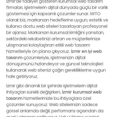
İzmir’de faaliyet gösteren kurumsal web tasarım
firmaları, işletmelerin dijital dünyada güçlü bir varlık
göstermesi için kapsamlı çözümler sunar. İWTO
olarak biz, markanızın hedeflerine uygun, estetik ve
kullanıcı dostu web siteleri tasarlayan profesyonel
bir ajansız. Markanızın kurumsal kimliğini yansıtan,
sektördeki rekabetinizi artıran ve müşterilerinize
ulaşmanızı kolaylaştıran etkili web tasarım
hizmetleriyle ön plana çıkıyoruz.
İzmir en iyi web
tasarım
çözümleriyle, işletmenizin dijital
dönüşümünü hızlandırıyor ve güncel teknolojileri
kullanarak web sitenizi çağın gerekliliklerine uygun
hale getiriyoruz.
İzmir gibi dinamik bir şehirde işletmelerin dijital
ihtiyaçları sürekli değişirken,
İzmir kurumsal web
tasarım
hizmetlerimizle bu ihtiyaçlara özel
çözümler sunuyoruz. Web sitelerinizin sadece
görsel anlamda değil, performans açısından da