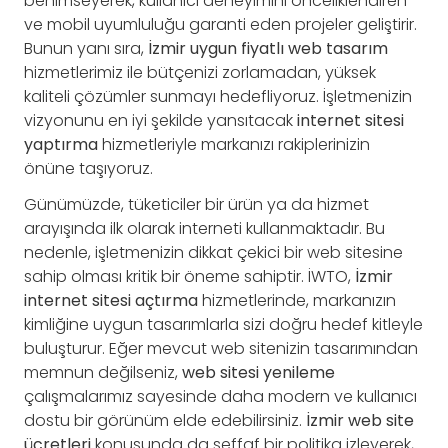
benimseyerek, kullanıcı deneyimini önceliklendiren
ve mobil uyumluluğu garanti eden projeler geliştirir.
Bunun yanı sıra,
İzmir uygun fiyatlı web tasarım
hizmetlerimiz ile bütçenizi zorlamadan, yüksek
kaliteli çözümler sunmayı hedefliyoruz. İşletmenizin
vizyonunu en iyi şekilde yansıtacak
internet sitesi
yaptırma
hizmetleriyle markanızı rakiplerinizin
önüne taşıyoruz.
Günümüzde, tüketiciler bir ürün ya da hizmet
arayışında ilk olarak interneti kullanmaktadır. Bu
nedenle, işletmenizin dikkat çekici bir web sitesine
sahip olması kritik bir öneme sahiptir. İWTO,
İzmir
internet sitesi açtırma
hizmetlerinde, markanızın
kimliğine uygun tasarımlarla sizi doğru hedef kitleyle
buluşturur. Eğer mevcut web sitenizin tasarımından
memnun değilseniz,
web sitesi yenileme
çalışmalarımız sayesinde daha modern ve kullanıcı
dostu bir görünüm elde edebilirsiniz.
İzmir web site
ücretleri
konusunda da şeffaf bir politika izleyerek,