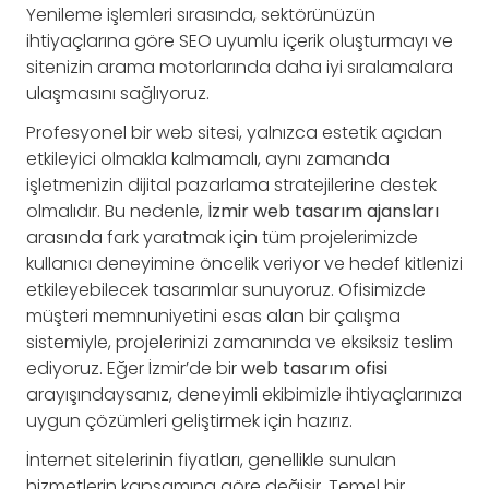
Yenileme işlemleri sırasında, sektörünüzün
ihtiyaçlarına göre SEO uyumlu içerik oluşturmayı ve
sitenizin arama motorlarında daha iyi sıralamalara
ulaşmasını sağlıyoruz.
Profesyonel bir web sitesi, yalnızca estetik açıdan
etkileyici olmakla kalmamalı, aynı zamanda
işletmenizin dijital pazarlama stratejilerine destek
olmalıdır. Bu nedenle,
İzmir web tasarım ajansları
arasında fark yaratmak için tüm projelerimizde
kullanıcı deneyimine öncelik veriyor ve hedef kitlenizi
etkileyebilecek tasarımlar sunuyoruz. Ofisimizde
müşteri memnuniyetini esas alan bir çalışma
sistemiyle, projelerinizi zamanında ve eksiksiz teslim
ediyoruz. Eğer İzmir’de bir
web tasarım ofisi
arayışındaysanız, deneyimli ekibimizle ihtiyaçlarınıza
uygun çözümleri geliştirmek için hazırız.
İnternet sitelerinin fiyatları, genellikle sunulan
hizmetlerin kapsamına göre değişir. Temel bir