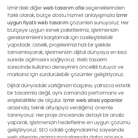
İzmir’deki diğer
web tasarım ofisi
seçeneklerinden
farklı olarak, bütçe dostu hizmet anlayışımızla
İzmir
uygun fiyatlı web tasarım
çözümleri sunuyoruz. Her
bütçeye uygun esnek paketlerimiz, işletmenizin
gereksinimlerini karşılamak için özelleştirilebilir
yapıdadır. Üstelik, projelerimizi hızlı bir şekilde
tamamlayarak, işletmenizin dijital dünyaya en kısa
sürede açılmasını sağlıyoruz. Web tasarım
sürecinde kullanıcı deneyimini öncelikli tutuyor ve
markanız için sürdürülebilir çözümler geliştiriyoruz.
Dijital dünyadaki varlığınızın başarısı, yalnızca estetik
bir tasarımla değil, aynı zamanda performans ve
erişilebilirlikle de ölçülür.
İzmir web sitesi yapanlar
arasında, teknik altyapıya verdiğimiz önemle
tanınıyoruz. Her proje öncesinde detaylı bir analiz
yaparak, işletmenizin hedeflerine en uygun çözümü
geliştiriyoruz. SEO odaklı çalışmalarımız sayesinde
web sitenizin arama motorlarında daha görünür