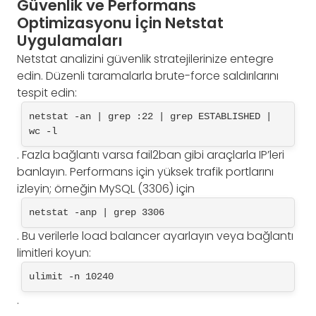
Güvenlik ve Performans
Optimizasyonu İçin Netstat
Uygulamaları
Netstat analizini güvenlik stratejilerinize entegre
edin. Düzenli taramalarla brute-force saldırılarını
tespit edin:
netstat -an | grep :22 | grep ESTABLISHED | 
wc -l
. Fazla bağlantı varsa fail2ban gibi araçlarla IP’leri
banlayın. Performans için yüksek trafik portlarını
izleyin; örneğin MySQL (3306) için
netstat -anp | grep 3306
. Bu verilerle load balancer ayarlayın veya bağlantı
limitleri koyun:
ulimit -n 10240
.