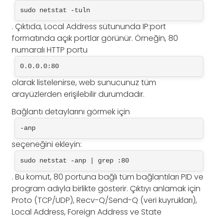
sudo netstat -tuln
. Çıktıda, Local Address sütununda IP:port
formatında açık portlar görünür. Örneğin, 80
numaralı HTTP portu
0.0.0.0:80
olarak listelenirse, web sunucunuz tüm
arayüzlerden erişilebilir durumdadır.
Bağlantı detaylarını görmek için
-anp
seçeneğini ekleyin:
sudo netstat -anp | grep :80
. Bu komut, 80 portuna bağlı tüm bağlantıları PID ve
program adıyla birlikte gösterir. Çıktıyı anlamak için
Proto (TCP/UDP), Recv-Q/Send-Q (veri kuyrukları),
Local Address, Foreign Address ve State