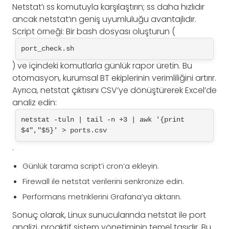
Netstat’ı ss komutuyla karşılaştırın; ss daha hızlıdır
ancak netstat’ın geniş uyumluluğu avantajlıdır.
Script örneği: Bir bash dosyası oluşturun (
port_check.sh
) ve içindeki komutlarla günlük rapor üretin. Bu
otomasyon, kurumsal BT ekiplerinin verimliliğini artırır.
Ayrıca, netstat çıktısını CSV’ye dönüştürerek Excel’de
analiz edin:
netstat -tuln | tail -n +3 | awk '{print 
$4","$5}' > ports.csv
.
Günlük tarama script’i cron’a ekleyin.
Firewall ile netstat verilerini senkronize edin.
Performans metriklerini Grafana’ya aktarın.
Sonuç olarak, Linux sunucularında netstat ile port
analizi, proaktif sistem yönetiminin temel taşıdır. Bu