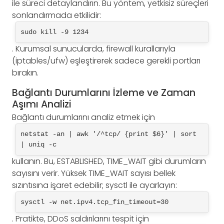
ile süreci detaylandırın. Bu yöntem, yetkisiz süreçleri
sonlandırmada etkilidir:
sudo kill -9 1234
. Kurumsal sunucularda, firewall kurallarıyla
(iptables/ufw) eşleştirerek sadece gerekli portları
bırakın.
Bağlantı Durumlarını İzleme ve Zaman
Aşımı Analizi
Bağlantı durumlarını analiz etmek için
netstat -an | awk '/^tcp/ {print $6}' | sort 
| uniq -c
kullanın. Bu, ESTABLISHED, TIME_WAIT gibi durumların
sayısını verir. Yüksek TIME_WAIT sayısı bellek
sızıntısına işaret edebilir; sysctl ile ayarlayın:
sysctl -w net.ipv4.tcp_fin_timeout=30
. Pratikte, DDoS saldırılarını tespit için