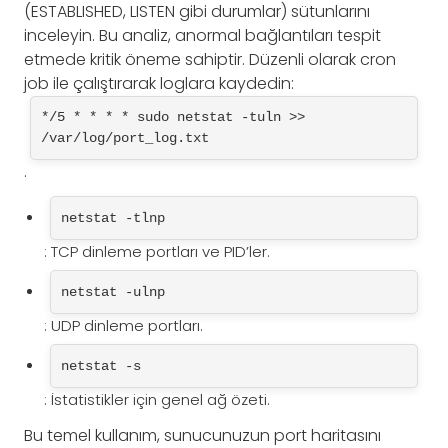
(ESTABLISHED, LISTEN gibi durumlar) sütunlarını
inceleyin. Bu analiz, anormal bağlantıları tespit
etmede kritik öneme sahiptir. Düzenli olarak cron
job ile çalıştırarak loglara kaydedin:
*/5 * * * * sudo netstat -tuln >> 
/var/log/port_log.txt
.
netstat -tlnp
: TCP dinleme portları ve PID’ler.
netstat -ulnp
: UDP dinleme portları.
netstat -s
: İstatistikler için genel ağ özeti.
Bu temel kullanım, sunucunuzun port haritasını