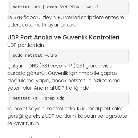
netstat -an | grep SYN_RECV | wc -l
ile SYN flood’u izleyin. Bu verileri script’lere entegre
ederek otomatik uyarılar kurun.
UDP Port Analizi ve Güvenlik Kontrolleri
UDP portları için
sudo netstat -ulnp
çalıştırın. DNS (53) veya NTP (123) gibi servisler
burada görünür. Güvenlik için nmap ile çapraz
doğrulama yapın, ancak netstat ile hızlı tarama
yeterli olur. Anormal UDP trafiğinde
netstat -s | grep udp
ile paket sayısını kontrol edin. Kurumsal politikalar
gereği, gereksiz UDP portlarını kapatın ve logrotate
ile kayıt tutun.