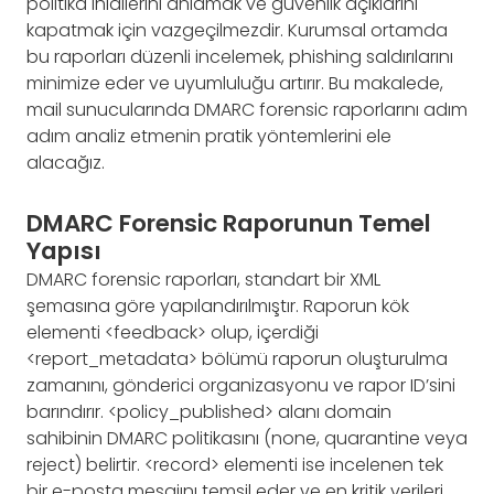
politika ihlallerini anlamak ve güvenlik açıklarını
kapatmak için vazgeçilmezdir. Kurumsal ortamda
bu raporları düzenli incelemek, phishing saldırılarını
minimize eder ve uyumluluğu artırır. Bu makalede,
mail sunucularında DMARC forensic raporlarını adım
adım analiz etmenin pratik yöntemlerini ele
alacağız.
DMARC Forensic Raporunun Temel
Yapısı
DMARC forensic raporları, standart bir XML
şemasına göre yapılandırılmıştır. Raporun kök
elementi <feedback> olup, içerdiği
<report_metadata> bölümü raporun oluşturulma
zamanını, gönderici organizasyonu ve rapor ID’sini
barındırır. <policy_published> alanı domain
sahibinin DMARC politikasını (none, quarantine veya
reject) belirtir. <record> elementi ise incelenen tek
bir e-posta mesajını temsil eder ve en kritik verileri