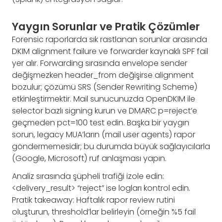
Yaygın Sorunlar ve Pratik Çözümler
Forensic raporlarda sık rastlanan sorunlar arasında
DKIM alignment failure ve forwarder kaynaklı SPF fail
yer alır. Forwarding sırasında envelope sender
değişmezken header_from değişirse alignment
bozulur; çözümü SRS (Sender Rewriting Scheme)
etkinleştirmektir. Mail sunucunuzda OpenDKIM ile
selector bazlı signing kurun ve DMARC p=reject’e
geçmeden pct=100 test edin. Başka bir yaygın
sorun, legacy MUA’ların (mail user agents) rapor
göndermemesidir; bu durumda büyük sağlayıcılarla
(Google, Microsoft) ruf anlaşması yapın.
Analiz sırasında şüpheli trafiği izole edin:
<delivery_result> “reject” ise logları kontrol edin.
Pratik takeaway: Haftalık rapor review rutini
oluşturun, threshold’lar belirleyin (örneğin %5 fail