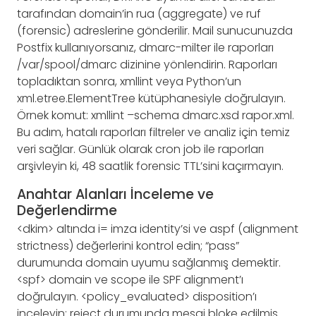
tarafından domain’in rua (aggregate) ve ruf
(forensic) adreslerine gönderilir. Mail sunucunuzda
Postfix kullanıyorsanız, dmarc-milter ile raporları
/var/spool/dmarc dizinine yönlendirin. Raporları
topladıktan sonra, xmllint veya Python’un
xml.etree.ElementTree kütüphanesiyle doğrulayın.
Örnek komut: xmllint –schema dmarc.xsd rapor.xml.
Bu adım, hatalı raporları filtreler ve analiz için temiz
veri sağlar. Günlük olarak cron job ile raporları
arşivleyin ki, 48 saatlik forensic TTL’sini kaçırmayın.
Anahtar Alanları İnceleme ve
Değerlendirme
<dkim> altında i= imza identity’si ve aspf (alignment
strictness) değerlerini kontrol edin; “pass”
durumunda domain uyumu sağlanmış demektir.
<spf> domain ve scope ile SPF alignment’ı
doğrulayın. <policy_evaluated> disposition’ı
inceleyin: reject durumunda mesaj bloke edilmiş