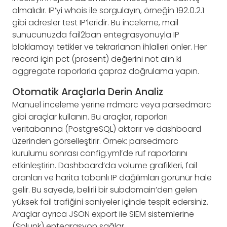
olmalıdır. IP’yi whois ile sorgulayın, örneğin 192.0.2.1
gibi adresler test IP’leridir. Bu inceleme, mail
sunucunuzda fail2ban entegrasyonuyla IP
bloklamayı tetikler ve tekrarlanan ihlalleri önler. Her
record için pct (prosent) değerini not alın ki
aggregate raporlarla çapraz doğrulama yapın.
Otomatik Araçlarla Derin Analiz
Manuel inceleme yerine rrdmarc veya parsedmarc
gibi araçlar kullanın. Bu araçlar, raporları
veritabanına (PostgreSQL) aktarır ve dashboard
üzerinden görselleştirir. Örnek: parsedmarc
kurulumu sonrası config.yml’de ruf raporlarını
etkinleştirin. Dashboard’da volume grafikleri, fail
oranları ve harita tabanlı IP dağılımları görünür hale
gelir. Bu sayede, belirli bir subdomain’den gelen
yüksek fail trafiğini saniyeler içinde tespit edersiniz.
Araçlar ayrıca JSON export ile SIEM sistemlerine
(Splunk) entegrasyon sağlar.