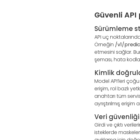
Güvenli API 
Sürümleme str
API uç noktalarında 
Örneğin
/v1/predic
etmesini sağlar. Bu
şeması, hata kodla
Kimlik doğru
Model API’leri çoğu
erişim, rol bazlı yet
anahtarı tüm servi
ayrıştırılmış erişim
Veri güvenliği
Girdi ve çıktı veril
isteklerde maskelem
ayıklama için değerl