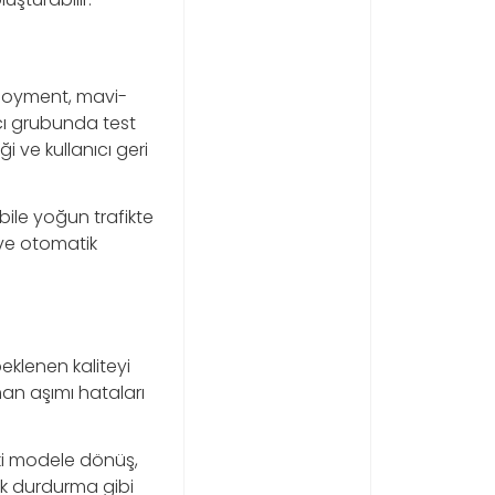
ployment, mavi-
ıcı grubunda test
i ve kullanıcı geri
ile yoğun trafikte
i ve otomatik
beklenen kaliteyi
aman aşımı hataları
ski modele dönüş,
arak durdurma gibi