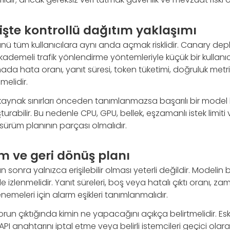
işte kontrollü dağıtım yaklaşımı
ü tüm kullanıcılara aynı anda açmak risklidir. Canary de
kademeli trafik yönlendirme yöntemleriyle küçük bir kullan
ada hata oranı, yanıt süresi, token tüketimi, doğruluk metriğ
nmelidir.
kaynak sınırları önceden tanımlanmazsa başarılı bir model b
turabilir. Bu nedenle CPU, GPU, bellek, eşzamanlı istek limit
 sürüm planının parçası olmalıdır.
m ve geri dönüş planı
n sonra yalnızca erişilebilir olması yeterli değildir. Modelin 
 izlenmelidir. Yanıt süreleri, boş veya hatalı çıktı oranı, z
enemeleri için alarm eşikleri tanımlanmalıdır.
orun çıktığında kimin ne yapacağını açıkça belirtmelidir. E
li API anahtarını iptal etme veya belirli istemcileri geçici ol