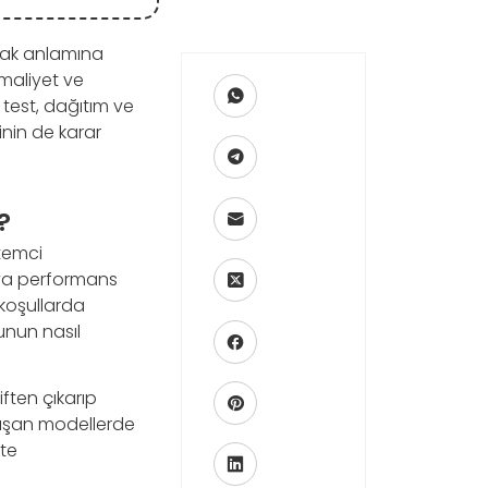
amak anlamına
 maliyet ve
 test, dağıtım ve
rinin de karar
?
temci
eya performans
koşullarda
unun nasıl
iften çıkarıp
lışan modellerde
kte