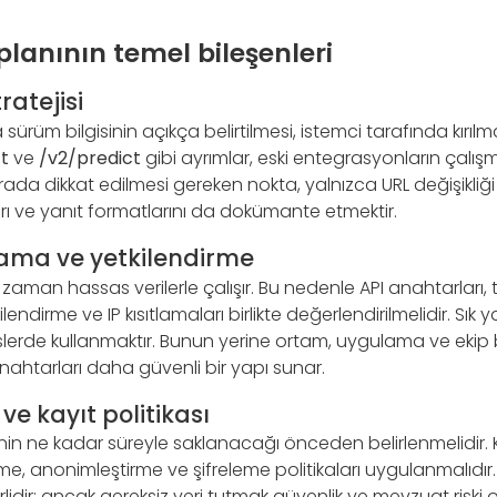
planının temel bileşenleri
atejisi
sürüm bilgisinin açıkça belirtilmesi, istemci tarafında kırılmal
t
ve
/v2/predict
gibi ayrımlar, eski entegrasyonların çal
rada dikkat edilmesi gereken nokta, yalnızca URL değişikliği
rı ve yanıt formatlarını da dokümante etmektir.
lama ve yetkilendirme
 zaman hassas verilerle çalışır. Bu nedenle API anahtarları,
kilendirme ve IP kısıtlamaları birlikte değerlendirilmelidir. Sık 
slerde kullanmaktır. Bunun yerine ortam, uygulama ve ekip
 anahtarları daha güvenli bir yapı sunar.
 ve kayıt politikası
erinin ne kadar süreyle saklanacağı önceden belirlenmelidir. K
e, anonimleştirme ve şifreleme politikaları uygulanmalıdır. 
idir; ancak gereksiz veri tutmak güvenlik ve mevzuat riski ol