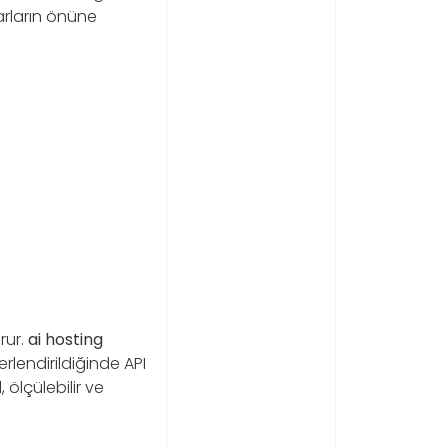
arların önüne
orur.
ai hosting
ğerlendirildiğinde API
 ölçülebilir ve