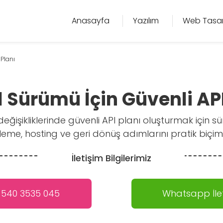
Anasayfa
Yazılım
Web Tasa
Planı
 Sürümü İçin Güvenli API
ğişikliklerinde güvenli API planı oluşturmak için s
zleme, hosting ve geri dönüş adımlarını pratik biçim
İletişim Bilgilerimiz
 540 3535 045
Whatsapp İlet