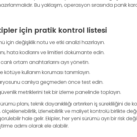
zırlanmalıdır. Bu yaklaşım, operasyon sırasında panik kar
pler için pratik kontrol listesi
için değişiklik notu ve etki analizi hazırlayın.
nı, hata kodlarını ve limitleri dokümante edin.
 canlı ortam anahtarlarını ayrı yönetin.
 ve kötüye kullanım koruması tanımlayın.
aryosunu canlıya geçmeden önce test edin.
venlik metriklerini tek bir izleme panelinde toplayın.
ümü planı, teknik dayanıklılığı artırırken iş sürekliliğini de k
ölçeklenebilirlik, izlenebilirlik ve maliyet kontrolü birlikte de
lebilir hale gelir. Ekipler, her yeni sürümü ayrı bir risk değil,
iştirme adımı olarak ele alabilir.