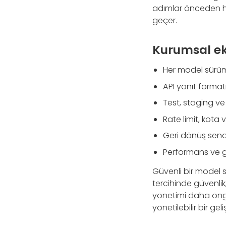
adımlar önceden ha
geçer.
Kurumsal eki
Her model sürümü 
API yanıt formatı
Test, staging ve
Rate limit, kota
Geri dönüş sen
Performans ve gü
Güvenli bir model sür
tercihinde güvenlik, 
yönetimi daha öngörü
yönetilebilir bir gel