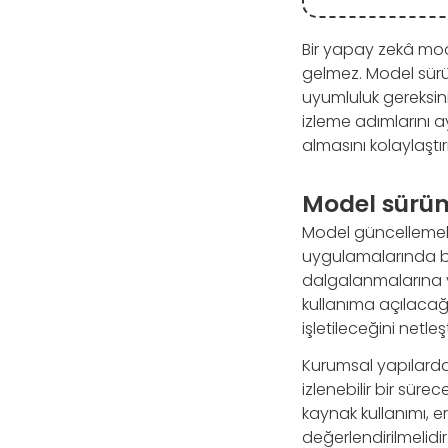
Bir yapay zekâ mod
gelmez. Model sürüm
uyumluluk gereksinim
izleme adımlarını ayn
almasını kolaylaştır
Model sürüm
Model güncellemele
uygulamalarında be
dalgalanmalarına y
kullanıma açılacağı
işletileceğini netleşti
Kurumsal yapılarda b
izlenebilir bir süre
kaynak kullanımı, e
değerlendirilmelidir