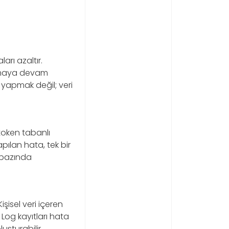
arı azaltır.
ışmaya devam
 yapmak değil; veri
 token tabanlı
yapılan hata, tek bir
 bazında
işisel veri içeren
Log kayıtları hata
uşturabilir.