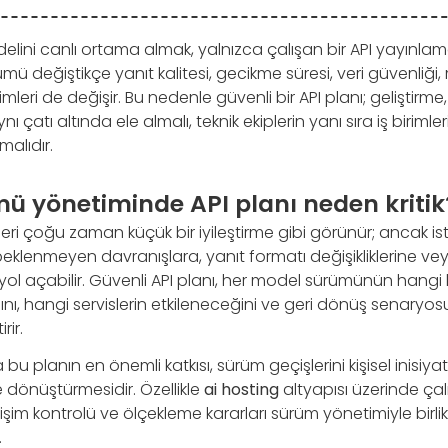
elini canlı ortama almak, yalnızca çalışan bir API yayınl
ü değiştikçe yanıt kalitesi, gecikme süresi, veri güvenliği,
leri de değişir. Bu nedenle güvenli bir API planı; geliştirme,
ı çatı altında ele almalı, teknik ekiplerin yanı sıra iş birimle
malıdır.
ü yönetiminde API planı neden kritik
ri çoğu zaman küçük bir iyileştirme gibi görünür; ancak is
klenmeyen davranışlara, yanıt formatı değişikliklerine v
ol açabilir. Güvenli API planı, her model sürümünün hangi 
nı, hangi servislerin etkileneceğini ve geri dönüş senaryos
rir.
u planın en önemli katkısı, sürüm geçişlerini kişisel inisiyat
ce dönüştürmesidir. Özellikle
ai hosting
altyapısı üzerinde ça
rişim kontrolü ve ölçekleme kararları sürüm yönetimiyle birli
.