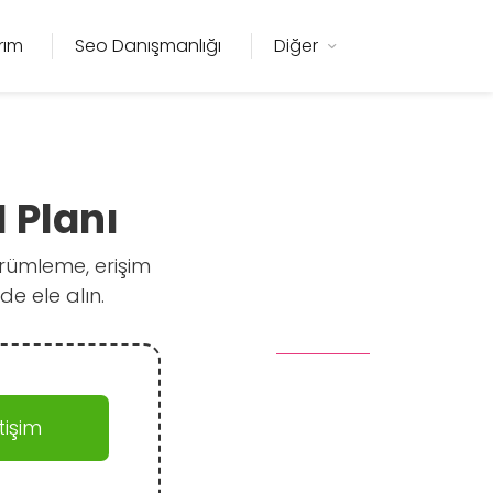
rım
Seo Danışmanlığı
Diğer
 Planı
ürümleme, erişim
de ele alın.
işim