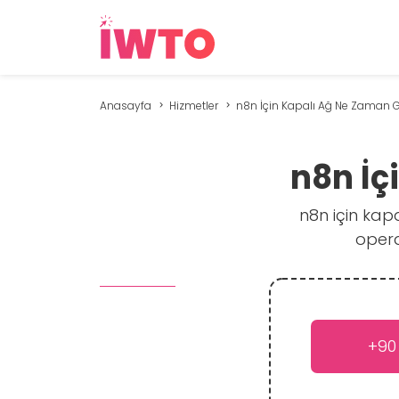
Anasayfa
Hizmetler
n8n İçin Kapalı Ağ Ne Zaman G
n8n İç
n8n için kapa
opera
+90