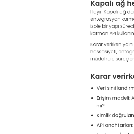
Kapalı ağ h
Hayır. Kapalı ağ da
entegrasyon karmaş
izole bir yapı sürec
katman API kullanımı
Karar verirken yaln
hassasiyeti, entegra
müdahale süreçleri b
Karar verirk
Veri sınıflandır
Erişim modeli:
A
mı?
Kimlik doğrula
API anahtarları: