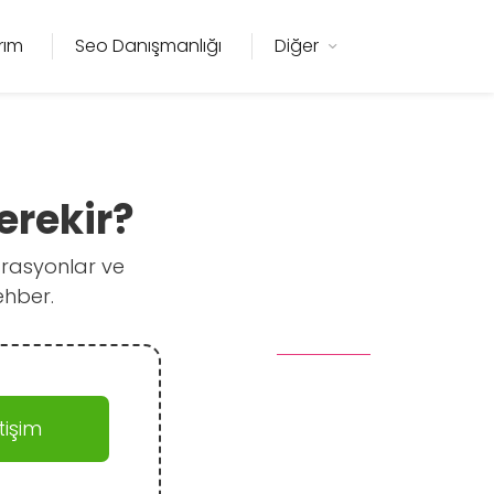
rım
Seo Danışmanlığı
Diğer
erekir?
egrasyonlar ve
ehber.
işim