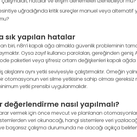
şı çalışmaları, hatalar ve erişim denemeleri izlenebiliyor mu?
sintiye uğradığında kritik süreçler manuel veya alternatif
 mu?
sık yapılan hatalar
an biri, n8n’i kapalı ağa almakla güvenlik probleminin t
aktır. Oysa zayıf kullanıcı parolaları, gereğinden geniş API 
 paketleri veya şifresiz ortam değişkenleri kapalı ağda da
iş akışlarını aynı yetki seviyesiyle çalıştırmaktır. Örneğin yal
r otomasyonun veri silme yetkisine sahip olması gereksiz r
inimum yetki prensibi uygulanmalıdır.
r değerlendirme nasıl yapılmalı?
karar vermek için önce mevcut ve planlanan otomasyonla
istemlerden veri okunacağı, hangi sistemlere veri yazılacağı, 
e başarısız çalışma durumunda ne olacağı açıkça belirlen