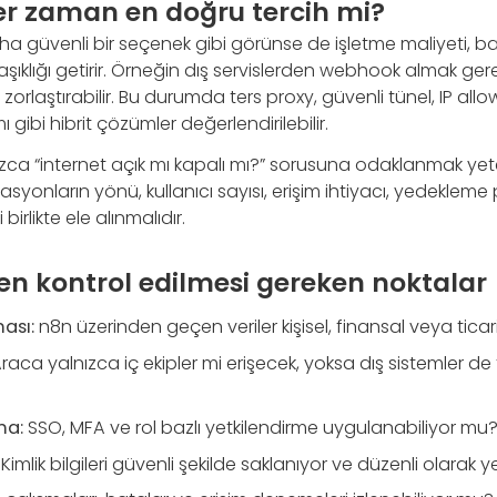
er zaman en doğru tercih mi?
ha güvenli bir seçenek gibi görünse de işletme maliyeti, b
ıklığı getirir. Örneğin dış servislerden webhook almak g
i zorlaştırabilir. Bu durumda ters proxy, güvenli tünel, IP allo
 gibi hibrit çözümler değerlendirilebilir.
ızca “internet açık mı kapalı mı?” sorusuna odaklanmak yeterl
syonların yönü, kullanıcı sayısı, erişim ihtiyacı, yedekleme p
irlikte ele alınmalıdır.
en kontrol edilmesi gereken noktalar
ması:
n8n üzerinden geçen veriler kişisel, finansal veya ticari
raca yalnızca iç ekipler mi erişecek, yoksa dış sistemler d
ma:
SSO, MFA ve rol bazlı yetkilendirme uygulanabiliyor mu
Kimlik bilgileri güvenli şekilde saklanıyor ve düzenli olarak 