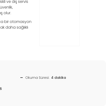
kli ve dış servis
üvenlik,
ş olur.
nızca bir otomasyon
mak daha sağlıklı
Okuma Süresi:
4 dakika
6