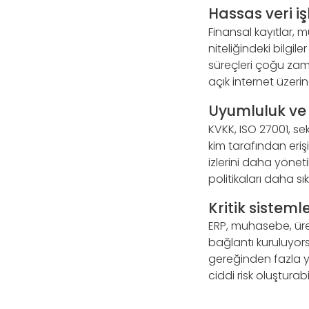
Hassas veri i
Finansal kayıtlar, müş
niteliğindeki bilgi
süreçleri çoğu zama
açık internet üzerin
Uyumluluk ve
KVKK, ISO 27001, sek
kim tarafından eriş
izlerini daha yönetil
politikaları daha sık
Kritik sistem
ERP, muhasebe, üre
bağlantı kuruluyors
gereğinden fazla yet
ciddi risk oluşturabil