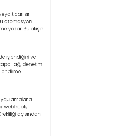
veya ticari sır
Çünkü otomasyon
me yazar. Bu akışın
de işlendiğini ve
 kapalı ağ, denetim
tkilendirme
 uygulamalarla
 bir webhook,
rekliliği açısından