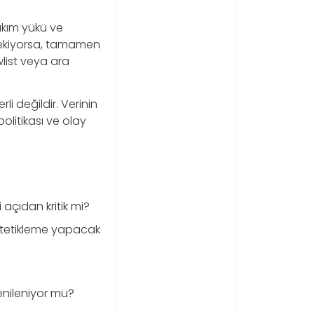
akım yükü ve
erekiyorsa, tamamen
wlist veya ara
i değildir. Verinin
olitikası ve olay
 açıdan kritik mi?
e tetikleme yapacak
?
yenileniyor mu?