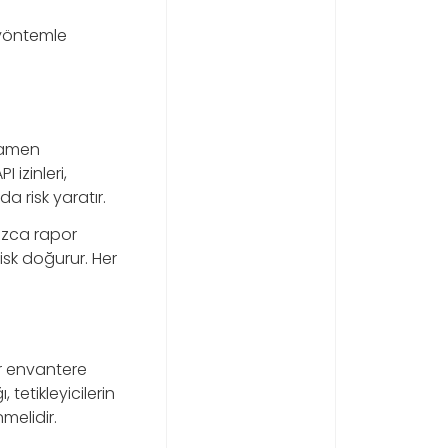
 yöntemle
amamen
izinleri,
 risk yaratır.
nızca rapor
isk doğurur. Her
r envantere
tetikleyicilerin
melidir.