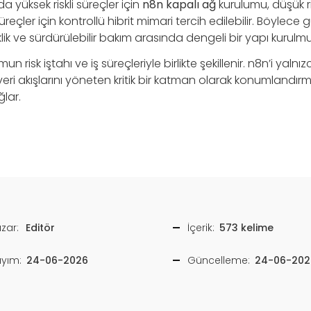
 yüksek riskli süreçler için
n8n kapalı ağ
kurulumu, düşük ris
üreçler için kontrollü hibrit mimari tercih edilebilir. Böylece g
k ve sürdürülebilir bakım arasında dengeli bir yapı kurulmu
n risk iştahı ve iş süreçleriyle birlikte şekillenir. n8n’i yal
 veri akışlarını yöneten kritik bir katman olarak konumlandır
ğlar.
zar:
Editör
İçerik:
573 kelime
ayım:
24-06-2026
Güncelleme:
24-06-202