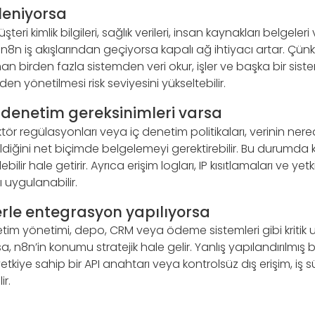
şleniyorsa
teri kimlik bilgileri, sağlık verileri, insan kaynakları belgeleri 
ler n8n iş akışlarından geçiyorsa kapalı ağ ihtiyacı artar. 
n birden fazla sistemden veri okur, işler ve başka bir siste
den yönetilmesi risk seviyesini yükseltebilir.
 denetim gereksinimleri varsa
tör regülasyonları veya iç denetim politikaları, verinin nere
ildiğini net biçimde belgelemeyi gerektirebilir. Bu durumda
ebilir hale getirir. Ayrıca erişim logları, IP kısıtlamaları ve ye
ı uygulanabilir.
lerle entegrasyon yapılıyorsa
tim yönetimi, depo, CRM veya ödeme sistemleri gibi kritik
a, n8n’in konumu stratejik hale gelir. Yanlış yapılandırılmış
kiye sahip bir API anahtarı veya kontrolsüz dış erişim, iş sü
ir.