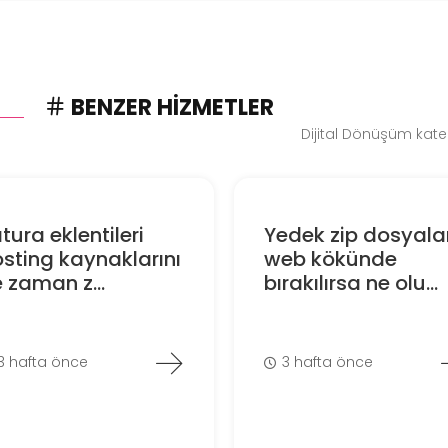
BENZER HIZMETLER
Dijital Dönüşüm kate
tura eklentileri
Yedek zip dosyalar
sting kaynaklarını
web kökünde
 zaman z...
bırakılırsa ne olu...
3 hafta önce
3 hafta önce