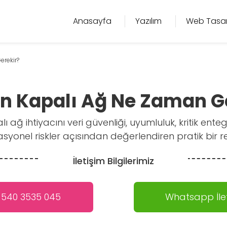
Anasayfa
Yazılım
Web Tasa
erekir?
in Kapalı Ağ Ne Zaman G
lı ağ ihtiyacını veri güvenliği, uyumluluk, kritik ent
syonel riskler açısından değerlendiren pratik bir r
İletişim Bilgilerimiz
 540 3535 045
Whatsapp İlet