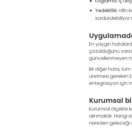
Loglama:
İş akı
Yedeklilik:
n8n ke
sürdürülebiliyor
Uygulamada 
En yaygın hatalard
çözüldüğünü varsaym
güncellenmeyen node
Bir diğer hata, tüm 
üretmesi gereken bi
entegrasyon için m
Kurumsal bi
Kurumsal ölçekte 
alınmalıdır. Hangi s
nereden geleceği v