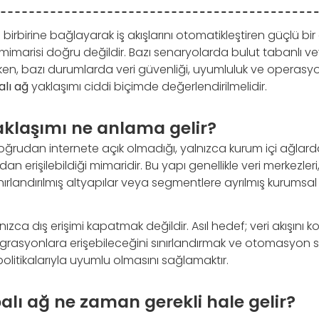
ri birbirine bağlayarak iş akışlarını otomatikleştiren güçlü bir
mimarisi doğru değildir. Bazı senaryolarda bulut tabanlı vey
yken, bazı durumlarda veri güvenliği, uyumluluk ve operasyo
lı ağ
yaklaşımı ciddi biçimde değerlendirilmelidir.
aklaşımı ne anlama gelir?
doğrudan internete açık olmadığı, yalnızca kurum içi ağlard
an erişilebildiği mimaridir. Bu yapı genellikle veri merkezleri
sınırlandırılmış altyapılar veya segmentlere ayrılmış kurumsa
zca dış erişimi kapatmak değildir. Asıl hedef; veri akışını k
egrasyonlara erişebileceğini sınırlandırmak ve otomasyon s
olitikalarıyla uyumlu olmasını sağlamaktır.
alı ağ ne zaman gerekli hale gelir?