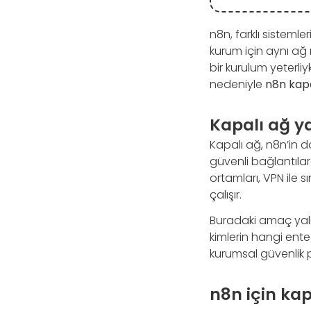
n8n, farklı sistemle
kurum için aynı ağ 
bir kurulum yeterli
nedeniyle
n8n kapa
Kapalı ağ y
Kapalı ağ, n8n’in 
güvenli bağlantılard
ortamları, VPN ile 
çalışır.
Buradaki amaç yalnı
kimlerin hangi ent
kurumsal güvenlik p
n8n için kap