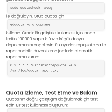
sudo quotacheck -avug
ile doğrulayın. Grup quota için
edquota -g groupname
kullanın. Örnek: Bir geliştirici kullanıcısı için inode
limitini 100000 yapın ki fazla küçük dosya
depolamasını engelleyin. Bu ayarlar, repquota -a ile
raporlanabilir; düzenli cron job’larla otomatik
raporlama kurun:
0 2 * * * /usr/sbin/repquota -a > 
/var/log/quota_rapor.txt
.
Quota İzleme, Test Etme ve Bakım
Quota’nın doğru çalıştığını doğrulamak için test
edin. Bir test kullanıcısı oluşturun: