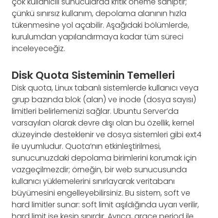
çok kullanıcılı sunucularda kritik öneme sahiptir;
çünkü sınırsız kullanım, depolama alanının hızla
tükenmesine yol açabilir. Aşağıdaki bölümlerde,
kurulumdan yapılandırmaya kadar tüm süreci
inceleyeceğiz.
Disk Quota Sisteminin Temelleri
Disk quota, Linux tabanlı sistemlerde kullanıcı veya
grup bazında blok (alan) ve inode (dosya sayısı)
limitleri belirlemenizi sağlar. Ubuntu Server’da
varsayılan olarak devre dışı olan bu özellik, kernel
düzeyinde desteklenir ve dosya sistemleri gibi ext4
ile uyumludur. Quota’nın etkinleştirilmesi,
sunucunuzdaki depolama birimlerini korumak için
vazgeçilmezdir; örneğin, bir web sunucusunda
kullanıcı yüklemelerini sınırlayarak veritabanı
büyümesini engelleyebilirsiniz. Bu sistem, soft ve
hard limitler sunar: soft limit aşıldığında uyarı verilir,
hard limit ise kesin sınırdır. Ayrıca, grace period ile