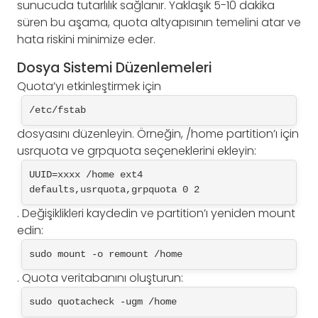
sunucuda tutarlılık sağlanır. Yaklaşık 5-10 dakika
süren bu aşama, quota altyapısının temelini atar ve
hata riskini minimize eder.
Dosya Sistemi Düzenlemeleri
Quota’yı etkinleştirmek için
/etc/fstab
dosyasını düzenleyin. Örneğin, /home partition’ı için
usrquota ve grpquota seçeneklerini ekleyin:
UUID=xxxx /home ext4 
defaults,usrquota,grpquota 0 2
. Değişiklikleri kaydedin ve partition’ı yeniden mount
edin:
sudo mount -o remount /home
. Quota veritabanını oluşturun:
sudo quotacheck -ugm /home