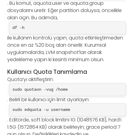
. Bu komut, aquota.user ve aquota.group
dosyalarını üretir. Eğer partition doluysa, öncelikle
alan açın. Bu adımda,
df -h
ile kullanım kontrolü yapın; quota etkinleştirmeden
önce en az %20 boş alan önerilir. Kurumsal
uygulamalarda, LVM snapshot’ları alarak
yedekleme yapın ki kesinti minimum olsun.
Kullanıcı Quota Tanımlama
Quota’yı aktifleştirin:
sudo quotaon -vug /home
. Belirli bir kullanıcı için limit ayarlayın:
sudo edquota -u username
. Editörde, soft block limitini 1G (1048576 KB), hard’ı
1.5G (1572864 KB) olarak belirleyin; grace period 7
gün olsun. Değişiklikleri kaydedin ve