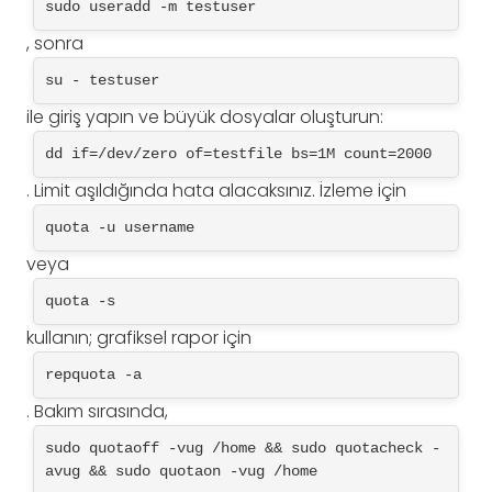
sudo useradd -m testuser
, sonra
su - testuser
ile giriş yapın ve büyük dosyalar oluşturun:
dd if=/dev/zero of=testfile bs=1M count=2000
. Limit aşıldığında hata alacaksınız. İzleme için
quota -u username
veya
quota -s
kullanın; grafiksel rapor için
repquota -a
. Bakım sırasında,
sudo quotaoff -vug /home && sudo quotacheck -
avug && sudo quotaon -vug /home