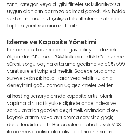
tarih, kategori veya dil gibi filtreler sık kullanılıyorsa
uygun alanların optimize edilmesi gerekir. Aksi halde
vektör araması hızlı çalışsa bile filtreleme katmanı
toplam yanıt süresini uzatabilir.
İzleme ve Kapasite Yönetimi
Performansı korumanın en güvenilir yolu düzenli
ölçümdür. CPU load, RAM kullanımı, disk I/O bekleme
süresi, sorgu başına ortalama gecikme ve p95/p99
yanıt süreleri takip edilmelidir. Sadece ortalama
süreye bakmak hatalı karar verdirebilir; kullanıcı
deneyimini çoğu zaman uç gecikmeler belirler.
ai hosting
senaryolarında kapasite artışı planlı
yapılmalıdır. Trafik yükseldiğinde önce indeks ve
sorgu ayarları gözden geçirilmeli, ardından dikey
kaynak artırımı veya ayrı arama servisine geçiş
değerlendirilmelidir. Her problemi daha büyük VDS
ile çözmeye çalışmak maliyeti artırırken mimari