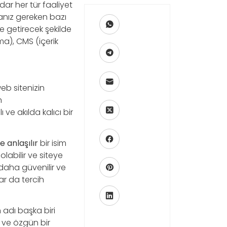
ar her tür faaliyet
lmanız gereken bazı
ale getirecek şekilde
rma), CMS (içerik
eb sitenizin
n
ve akılda kalıcı bir
e anlaşılır
bir isim
olabilir ve siteye
 daha güvenilir ve
ar da tercih
 adı başka biri
ı ve özgün bir