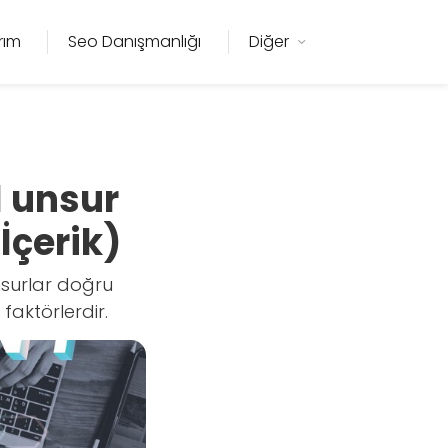
rım
Seo Danışmanlığı
Diğer
l unsur
İçerik)
nsurlar doğru
 faktörlerdir.