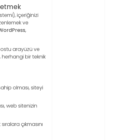
önetmek
mi), içeriğinizi
üzenlemek ve
WordPress
,
 dostu arayüzü ve
 herhangi bir teknik
ahip olması, siteyi
ı, web sitenizin
sıralara çıkmasını