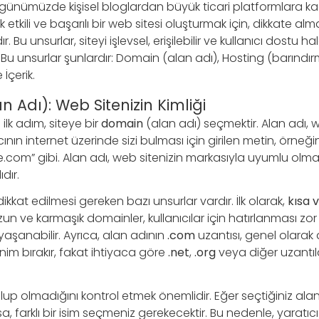
günümüzde kişisel bloglardan büyük ticari platformlara kad
ak etkili ve başarılı bir web sitesi oluşturmak için, dikkate a
. Bu unsurlar, siteyi işlevsel, erişilebilir ve kullanıcı dostu h
dir. Bu unsurlar şunlardır: Domain (alan adı), Hosting (barındı
İçerik.
 Adı): Web Sitenizin Kimliği
ilk adım, siteye bir
domain
(alan adı) seçmektir. Alan adı, w
ıcının internet üzerinde sizi bulması için girilen metin, örneği
om” gibi. Alan adı, web sitenizin markasıyla uyumlu olmalı 
dır.
ikkat edilmesi gereken bazı unsurlar vardır. İlk olarak,
kısa v
Uzun ve karmaşık domainler, kullanıcılar için hatırlanması zor 
yaşanabilir. Ayrıca, alan adının
.com
uzantısı, genel olarak
enim bırakır, fakat ihtiyaca göre
.net
,
.org
veya diğer uzantıl
 olup olmadığını kontrol etmek önemlidir. Eğer seçtiğiniz alan
a, farklı bir isim seçmeniz gerekecektir. Bu nedenle, yaratıc