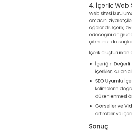
4.
İçerik: Web 
Web sitesi kurulu
amacını ziyaretçil
öğeleridir. İçerik, z
edeceğini doğrudan 
çıkmanızı da sağlar
İçerik oluştururken
İçeriğin Değerli 
içerikler, kullanı
SEO Uyumlu İçer
kelimelerin doğru
düzenlenmesi ön
Görseller ve Vid
artırabilir ve içer
Sonuç