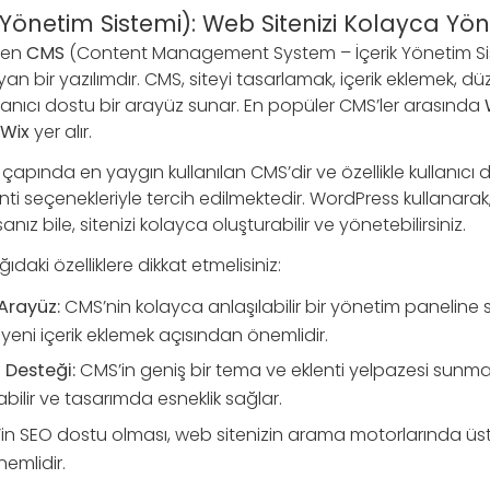
 Yönetim Sistemi): Web Sitenizi Kolayca Y
rken
CMS
(Content Management System – İçerik Yönetim Siste
n bir yazılımdır. CMS, siteyi tasarlamak, içerik eklemek, d
lanıcı dostu bir arayüz sunar. En popüler CMS’ler arasında
Wix
yer alır.
 çapında en yaygın kullanılan CMS’dir ve özellikle kullanıcı
ti seçenekleriyle tercih edilmektedir. WordPress kullanarak,
nız bile, sitenizi kolayca oluşturabilir ve yönetebilirsiniz.
daki özelliklere dikkat etmelisiniz:
Arayüz:
CMS’nin kolayca anlaşılabilir bir yönetim paneline s
eni içerik eklemek açısından önemlidir.
 Desteği:
CMS’in geniş bir tema ve eklenti yelpazesi sunmas
ırabilir ve tasarımda esneklik sağlar.
n SEO dostu olması, web sitenizin arama motorlarında üst 
emlidir.