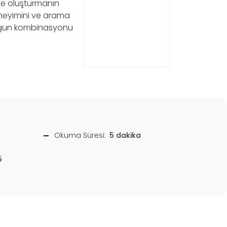
ite oluşturmanın
 deneyimini ve arama
 uygun kombinasyonu
Okuma Süresi:
5 dakika
5