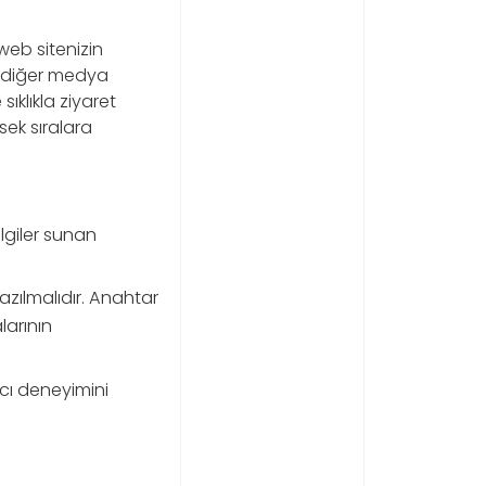
 web sitenizin
e diğer medya
sıklıkla ziyaret
sek sıralara
ilgiler sunan
azılmalıdır. Anahtar
larının
ıcı deneyimini