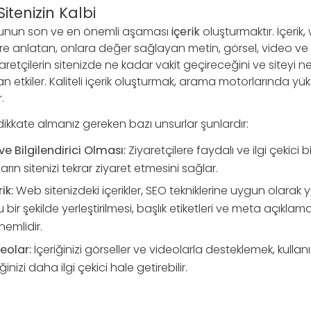
Sitenizin Kalbi
munun son ve en önemli aşaması
içerik
oluşturmaktır. İçerik,
ere anlatan, onlara değer sağlayan metin, görsel, video v
iyaretçilerin sitenizde ne kadar vakit geçireceğini ve siteyi ne 
etkiler. Kaliteli içerik oluşturmak, arama motorlarında yük
.
 dikkate almanız gereken bazı unsurlar şunlardır:
ve Bilgilendirici Olması:
Ziyaretçilere faydalı ve ilgi çekici b
cıların sitenizi tekrar ziyaret etmesini sağlar.
ik:
Web sitenizdeki içerikler, SEO tekniklerine uygun olarak y
 bir şekilde yerleştirilmesi, başlık etiketleri ve meta açıklama
emlidir.
eolar:
İçeriğinizi görseller ve videolarla desteklemek, kullan
iğinizi daha ilgi çekici hale getirebilir.