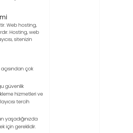
imi
ir. Web hosting,
ardır. Hosting, web
yıcısı, sitenizin
O açısından çok
ğu güvenlik
edekleme hizmetleri ve
ayıcısı tercih
orun yaşadığınızda
 için gereklidir.