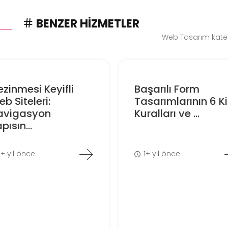
BENZER HIZMETLER
Web Tasarım kateg
zinmesi Keyifli
Başarılı Form
b Siteleri:
Tasarımlarının 6 Kil
avigasyon
Kuralları ve ...
pısın...
1+ yıl önce
1+ yıl önce