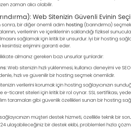
n zaman alıcı olabilir.
rındırma): Web Sitenizin Güvenli Evinin Seç
n sonra, bir diğer önemli adım
hosting
(barındırma) seçmekt
arının, verilerinin ve içeriklerinin saklandığı fiziksel sunucul
r olmasını sağlamak için kritik bir unsurdur. İyi bir hosting sağla
e kesintisiz erişimini garanti eder.
kkate almanız gereken bazı unsurlar şunlardır:
ns:
Web sitenizin hızlı yüklenmesi, kullanıcı deneyimi ve SE
enle, hızlı ve güvenilir bir hosting seçmek önemlidir.
enizin verilerini korumak için hosting sağlayıcınızın sundu
le e-ticaret siteleri için kritik bir rol oynar. SSL sertifikası, y
ım taramaları gibi güvenlik özellikleri sunan bir hosting sağl
ağlayıcınızın müşteri destek hizmeti, özellikle teknik bir s
24 ulaşabileceğiniz bir destek ekibi, problemleri hızla çözmek