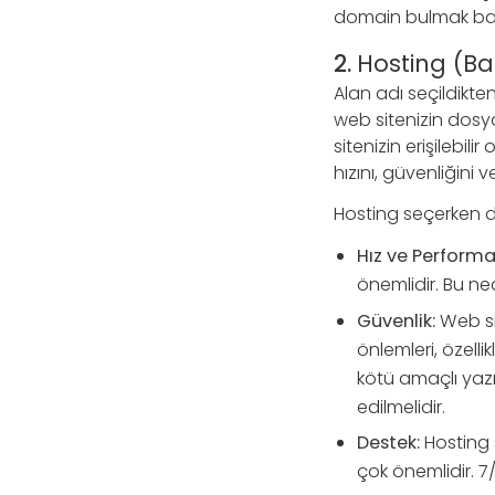
domain bulmak baze
2.
Hosting (Ba
Alan adı seçildikte
web sitenizin dosyal
sitenizin erişilebili
hızını, güvenliğini v
Hosting seçerken di
Hız ve Performa
önemlidir. Bu ned
Güvenlik:
Web sit
önlemleri, özellik
kötü amaçlı yazıl
edilmelidir.
Destek:
Hosting s
çok önemlidir. 7/