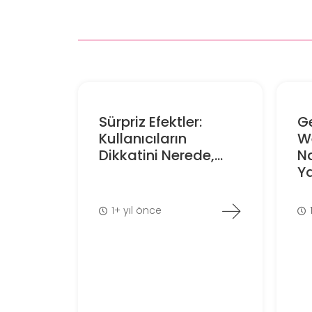
Sürpriz Efektler:
Ge
Kullanıcıların
We
Dikkatini Nerede,...
N
Ya
1+ yıl önce