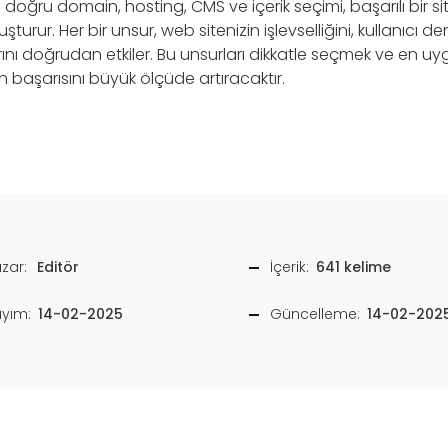
 doğru domain, hosting, CMS ve içerik seçimi, başarılı bir s
uşturur. Her bir unsur, web sitenizin işlevselliğini, kullanıcı
ını doğrudan etkiler. Bu unsurları dikkatle seçmek ve en
n başarısını büyük ölçüde artıracaktır.
zar:
Editör
İçerik:
641 kelime
ayım:
14-02-2025
Güncelleme:
14-02-202