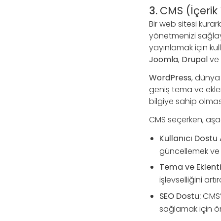
3.
CMS (İçerik
Bir web sitesi kura
yönetmenizi sağlaya
yayınlamak için kul
Joomla
,
Drupal
ve
WordPress
, dünya
geniş tema ve eklen
bilgiye sahip olmasa
CMS seçerken, aşağı
Kullanıcı Dostu 
güncellemek ve y
Tema ve Eklenti
işlevselliğini art
SEO Dostu:
CMS’i
sağlamak için ön