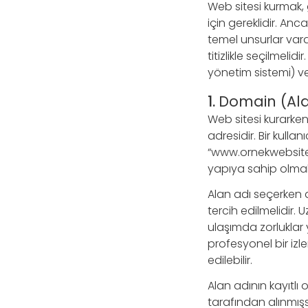
Web sitesi kurmak, 
için gereklidir. Anc
temel unsurlar vardır
titizlikle seçilmeli
yönetim sistemi) ve 
1.
Domain (Alan
Web sitesi kurarken 
adresidir. Bir kullan
“www.ornekwebsite.c
yapıya sahip olmalı
Alan adı seçerken d
tercih edilmelidir. 
ulaşımda zorluklar 
profesyonel bir izl
edilebilir.
Alan adının kayıtlı
tarafından alınmışs