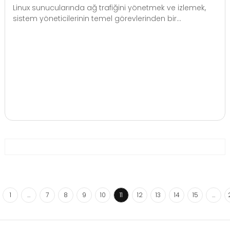
Linux sunucularında ağ trafiğini yönetmek ve izlemek,
sistem yöneticilerinin temel görevlerinden bir...
1
…
7
8
9
10
11
12
13
14
15
…